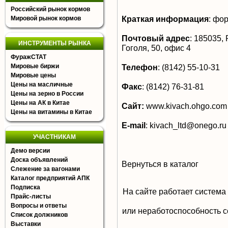
Российский рынок кормов
Краткая информация
:
фор
Мировой рынок кормов
Почтовый адрес
:
185035, Р
ИНСТРУМЕНТЫ РЫНКА
Гоголя, 50, офис 4
ФуражСТАТ
Мировые биржи
Телефон
:
(8142) 55-10-31
Мировые цены
Цены на масличные
Факс
:
(8142) 76-31-81
Цены на зерно в России
Цены на АК в Китае
Сайт:
www.kivach.ohgo.com
Цены на витамины в Китае
E-mail
:
kivach_ltd@onego.ru
УЧАСТНИКАМ
Демо версии
Доска объявлений
Вернуться в каталог
Слежение за вагонами
Каталог предприятий АПК
Подписка
На сайте работает система
Прайс-листы
Вопросы и ответы
или неработоспособность с
Список должников
Выставки