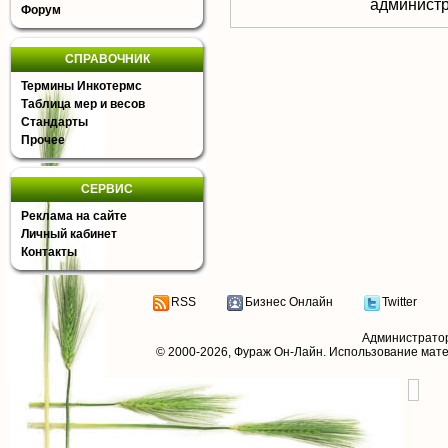
aдминистр
Форум
СПРАВОЧНИК
Термины Инкотермс
Таблица мер и весов
Стандарты
Прочее
СЕРВИС
Реклама на сайте
Личный кабинет
Контакты
RSS
Бизнес Онлайн
Twitter
Администрато
© 2000-2026,
Фураж Он-Лайн
. Использование мат