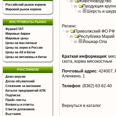
Животноводство
Российский рынок кормов
Продукция крупно
Мировой рынок кормов
Шерсть и шку
ИНСТРУМЕНТЫ РЫНКА
Регион:
ФуражСТАТ
Приволжский ФО РФ
Мировые биржи
Республика Марий
Мировые цены
Йошкар-Ола
Цены на масличные
Цены на зерно в России
Цены на АК в Китае
Краткая информация
:
мясо
Цены на витамины в Китае
скота, корма мясокостные
УЧАСТНИКАМ
Почтовый адрес
:
424007, 
Аленкино, 1
Демо версии
Доска объявлений
Телефон
:
(8362) 63-62-40
Слежение за вагонами
Каталог предприятий АПК
Подписка
Прайс-листы
Вопросы и ответы
Вернуться в каталог
Список должников
Выставки