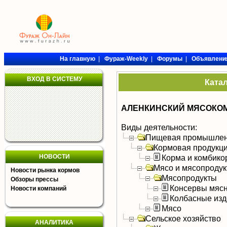
На главную
|
Фураж-Weekly
|
Форумы
|
Объявлени
ВХОД В СИСТЕМУ
Ката
АЛЕНКИНСКИЙ МЯСОКОМ
Виды деятельности:
Пищевая промышлен
Кормовая продукц
НОВОСТИ
Корма и комбико
Мясо и мясопроду
Новости рынка кормов
Мясопродукты
Обзоры прессы
Консервы мяс
Новости компаний
Колбасные изд
Мясо
Сельское хозяйство
АНАЛИТИКА