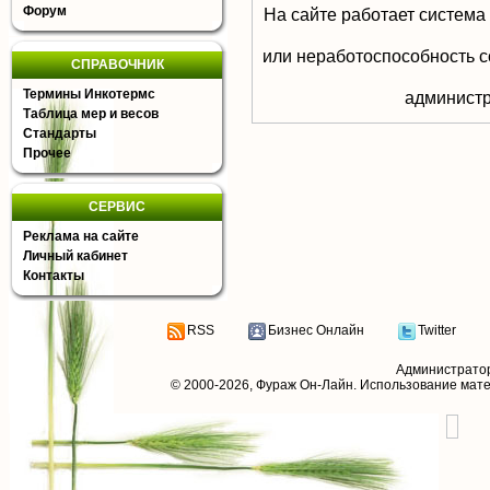
Форум
На сайте работает система
или неработоспособность с
СПРАВОЧНИК
Термины Инкотермс
aдминистр
Таблица мер и весов
Стандарты
Прочее
СЕРВИС
Реклама на сайте
Личный кабинет
Контакты
RSS
Бизнес Онлайн
Twitter
Администрато
© 2000-2026,
Фураж Он-Лайн
. Использование мат