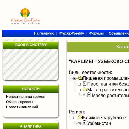
На главную
|
Фураж-Weekly
|
Форумы
|
Объявлени
ВХОД В СИСТЕМУ
Ката
"КАРШИЕГ" УЗБЕКСКО-С
Виды деятельности:
Пищевая промышлен
Пиво, напитки без
НОВОСТИ
Масло растительно
Масло раститель
Новости рынка кормов
Обзоры прессы
Новости компаний
Регион:
Ближнее зарубежье
Узбекистан
АНАЛИТИКА