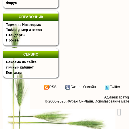
Форум
СПРАВОЧНИК
Термины Инкотермс
Таблица мер и весов
Стандарты
Прочее
СЕРВИС
Реклама на сайте
Личный кабинет
Контакты
RSS
Бизнес Онлайн
Twitter
Администрато
© 2000-2026,
Фураж Он-Лайн
. Использование мат