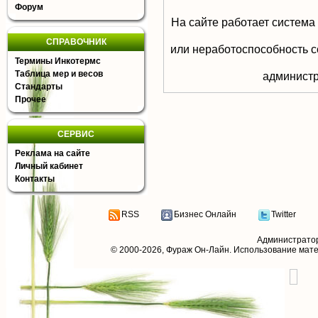
Форум
На сайте работает система
СПРАВОЧНИК
или неработоспособность с
Термины Инкотермс
Таблица мер и весов
aдминистр
Стандарты
Прочее
СЕРВИС
Реклама на сайте
Личный кабинет
Контакты
RSS
Бизнес Онлайн
Twitter
Администрато
© 2000-2026,
Фураж Он-Лайн
. Использование мат