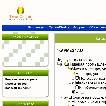
На главную
|
Фураж-Weekly
|
Форумы
|
Объявлени
ВХОД В СИСТЕМУ
Ката
"КАРМЕЗ" АО
Виды деятельности:
Пищевая промышлен
Мясо и мясопроду
НОВОСТИ
Мясопродукты
Полуфабрикат
Новости рынка кормов
Консервы мяс
Обзоры прессы
Колбасные изд
Новости компаний
Мясо
Кормовая продукц
Корма и комбико
АНАЛИТИКА