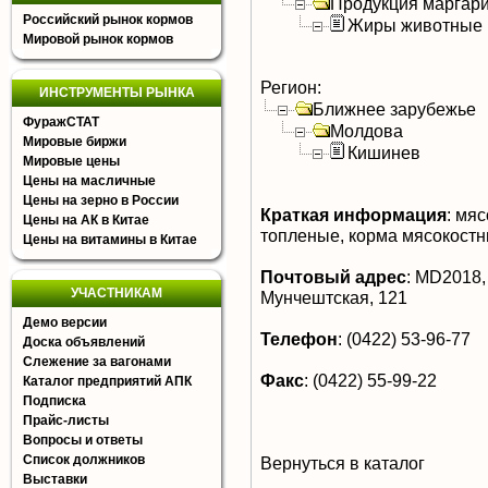
Продукция маргар
Российский рынок кормов
Жиры животные
Мировой рынок кормов
Регион:
ИНСТРУМЕНТЫ РЫНКА
Ближнее зарубежье
ФуражСТАТ
Молдова
Мировые биржи
Кишинев
Мировые цены
Цены на масличные
Цены на зерно в России
Краткая информация
:
мяс
Цены на АК в Китае
топленые, корма мясокост
Цены на витамины в Китае
Почтовый адрес
:
MD2018, 
УЧАСТНИКАМ
Мунчештская, 121
Демо версии
Телефон
:
(0422) 53-96-77
Доска объявлений
Слежение за вагонами
Факс
:
(0422) 55-99-22
Каталог предприятий АПК
Подписка
Прайс-листы
Вопросы и ответы
Список должников
Вернуться в каталог
Выставки