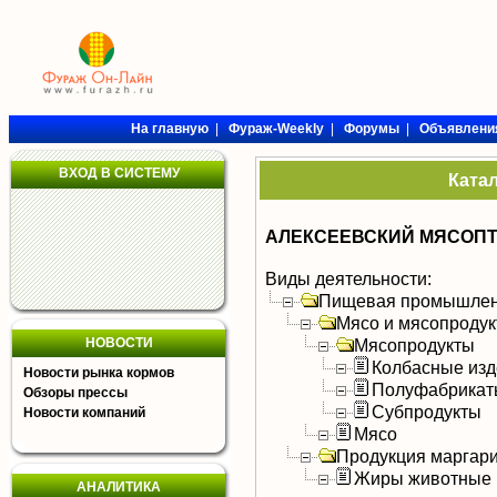
На главную
|
Фураж-Weekly
|
Форумы
|
Объявлени
ВХОД В СИСТЕМУ
Ката
АЛЕКСЕЕВСКИЙ МЯСОПТ
Виды деятельности:
Пищевая промышлен
Мясо и мясопроду
НОВОСТИ
Мясопродукты
Колбасные изд
Новости рынка кормов
Полуфабрикат
Обзоры прессы
Субпродукты
Новости компаний
Мясо
Продукция маргар
Жиры животные
АНАЛИТИКА