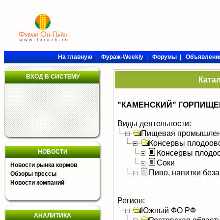
На главную
|
Фураж-Weekly
|
Форумы
|
Объявлени
ВХОД В СИСТЕМУ
Ката
"КАМЕНСКИЙ" ГОРПИЩЕ
Виды деятельности:
Пищевая промышлен
Консервы плодоов
НОВОСТИ
Консервы плодо
Соки
Новости рынка кормов
Пиво, напитки без
Обзоры прессы
Новости компаний
Регион:
Южный ФО РФ
АНАЛИТИКА