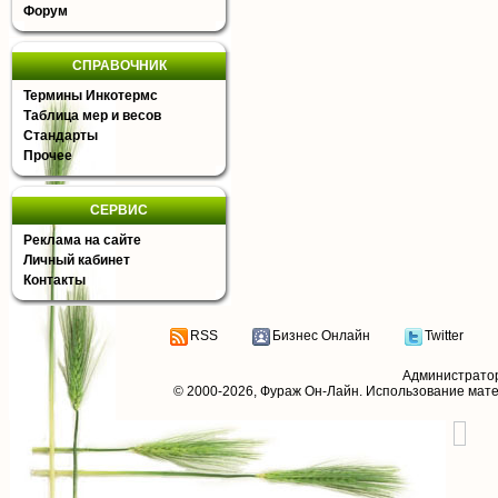
Форум
СПРАВОЧНИК
Термины Инкотермс
Таблица мер и весов
Стандарты
Прочее
СЕРВИС
Реклама на сайте
Личный кабинет
Контакты
RSS
Бизнес Онлайн
Twitter
Администрато
© 2000-2026,
Фураж Он-Лайн
. Использование мат