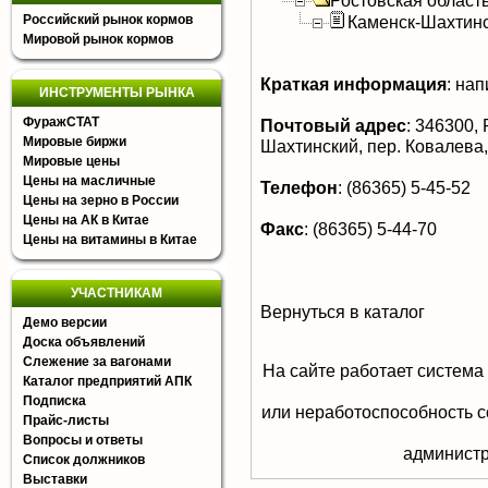
Ростовская област
Российский рынок кормов
Каменск-Шахтин
Мировой рынок кормов
Краткая информация
:
нап
ИНСТРУМЕНТЫ РЫНКА
ФуражСТАТ
Почтовый адрес
:
346300, Р
Мировые биржи
Шахтинский, пер. Ковалева,
Мировые цены
Цены на масличные
Телефон
:
(86365) 5-45-52
Цены на зерно в России
Цены на АК в Китае
Факс
:
(86365) 5-44-70
Цены на витамины в Китае
УЧАСТНИКАМ
Вернуться в каталог
Демо версии
Доска объявлений
Слежение за вагонами
На сайте работает система
Каталог предприятий АПК
Подписка
или неработоспособность с
Прайс-листы
Вопросы и ответы
aдминистр
Список должников
Выставки