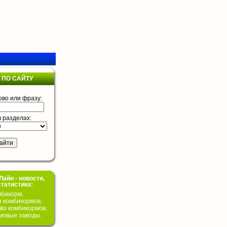
у
 ПО САЙТУ
ово или фразу:
в разделах:
айн - новости,
статистика:
бикорм,
я комбикормов,
во комбикормов,
мовые заводы.