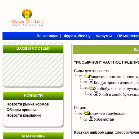
На главную
|
Фураж-Weekly
|
Форумы
|
Объявлени
ВХОД В СИСТЕМУ
Ка
"ИССЫК-НОН" ЧАСТНОЕ ПРЕДПР
Виды деятельности:
Пищевая промышленность
Кондитерские изделия н
Хлебобулочные и мучные
Хлеб и хлебобулочны
НОВОСТИ
Новости рынка кормов
Регион:
Обзоры прессы
Ближнее зарубежье
Новости компаний
Узбекистан
Краткая информация
:
хлебобулочн
АНАЛИТИКА