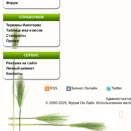
Форум
СПРАВОЧНИК
Термины Инкотермс
Таблица мер и весов
Стандарты
Прочее
СЕРВИС
Реклама на сайте
Личный кабинет
Контакты
RSS
Бизнес Онлайн
Twitter
Администрато
© 2000-2026,
Фураж Он-Лайн
. Использование мат