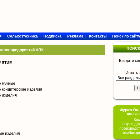
я
|
Сельхозтехника
|
Подписка
|
Реклама
|
Контакты
|
Поиск по сайт
ПОИСК
талог предприятий АПК
Введите сл
ИЯТИЕ
Искать 
е мучные
 кондитерские изделия
е изделия
Фураж Он-Л
цены, 
Ком
сырье дл
производст
комбикор
ые изделия