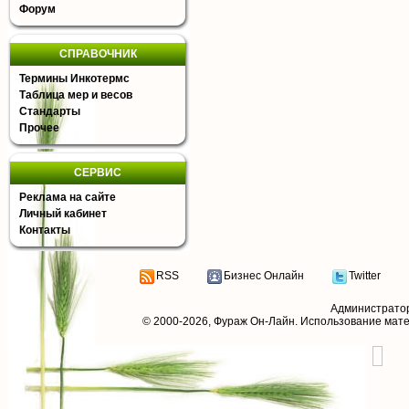
Форум
СПРАВОЧНИК
Термины Инкотермс
Таблица мер и весов
Стандарты
Прочее
СЕРВИС
Реклама на сайте
Личный кабинет
Контакты
RSS
Бизнес Онлайн
Twitter
Администрато
© 2000-2026,
Фураж Он-Лайн
. Использование мат