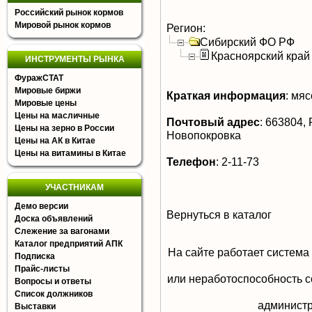
Российский рынок кормов
Мировой рынок кормов
Регион:
Сибирский ФО РФ
Красноярский край
ИНСТРУМЕНТЫ РЫНКА
ФуражСТАТ
Мировые биржи
Краткая информация
:
мясо
Мировые цены
Цены на масличные
Почтовый адрес
:
663804, Р
Цены на зерно в России
Новопокровка
Цены на АК в Китае
Цены на витамины в Китае
Телефон
:
2-11-73
УЧАСТНИКАМ
Демо версии
Вернуться в каталог
Доска объявлений
Слежение за вагонами
Каталог предприятий АПК
На сайте работает система
Подписка
Прайс-листы
или неработоспособность с
Вопросы и ответы
Список должников
aдминистр
Выставки