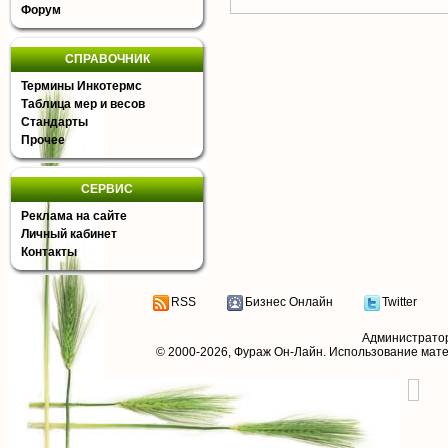
Форум
СПРАВОЧНИК
Термины Инкотермс
Таблица мер и весов
Стандарты
Прочее
СЕРВИС
Реклама на сайте
Личный кабинет
Контакты
RSS
Бизнес Онлайн
Twitter
Администрато
© 2000-2026,
Фураж Он-Лайн
. Использование мат