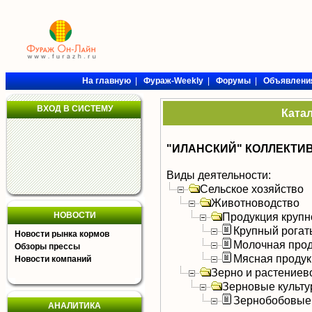
На главную
|
Фураж-Weekly
|
Форумы
|
Объявлени
ВХОД В СИСТЕМУ
Ката
"ИЛАНСКИЙ" КОЛЛЕКТИ
Виды деятельности:
Сельское хозяйство
Животноводство
НОВОСТИ
Продукция крупно
Крупный рогат
Новости рынка кормов
Молочная прод
Обзоры прессы
Мясная продук
Новости компаний
Зерно и растениев
Зерновые культ
Зернобобовые
АНАЛИТИКА