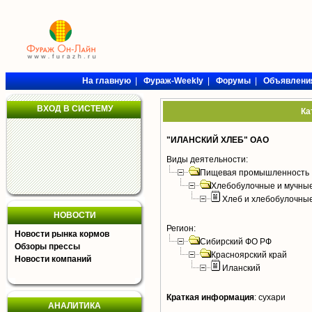
На главную
|
Фураж-Weekly
|
Форумы
|
Объявлени
ВХОД В СИСТЕМУ
Ка
"ИЛАНСКИЙ ХЛЕБ" ОАО
Виды деятельности:
Пищевая промышленность
Хлебобулочные и мучные
Хлеб и хлебобулочны
НОВОСТИ
Регион:
Новости рынка кормов
Сибирский ФО РФ
Обзоры прессы
Красноярский край
Новости компаний
Иланский
Краткая информация
:
сухари
АНАЛИТИКА