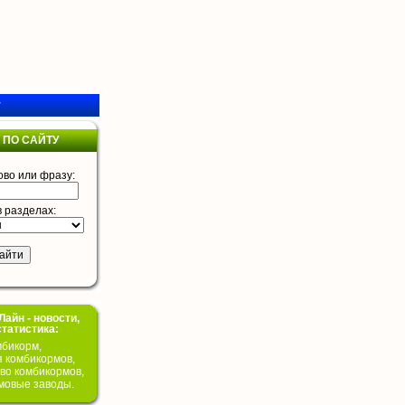
у
 ПО САЙТУ
ово или фразу:
в разделах:
айн - новости,
статистика:
бикорм,
я комбикормов,
во комбикормов,
мовые заводы.