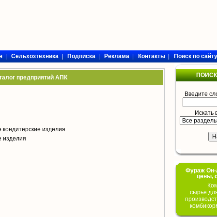
я
|
Сельхозтехника
|
Подписка
|
Реклама
|
Контакты
|
Поиск по сайт
ПОИСК
талог предприятий АПК
Введите сл
Искать 
 кондитерские изделия
е изделия
Фураж Он-Л
цены, 
Ком
сырье дл
производст
комбикор