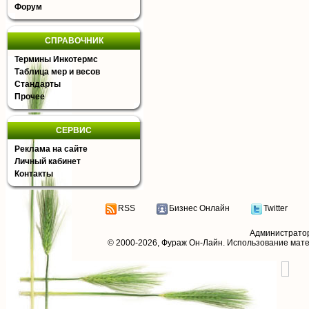
Форум
СПРАВОЧНИК
Термины Инкотермс
Таблица мер и весов
Стандарты
Прочее
СЕРВИС
Реклама на сайте
Личный кабинет
Контакты
RSS
Бизнес Онлайн
Twitter
Администрато
© 2000-2026,
Фураж Он-Лайн
. Использование мат