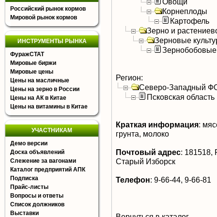
Овощи
Российский рынок кормов
Корнеплоды
Мировой рынок кормов
Картофель
Зерно и растениев
Зерновые культ
ИНСТРУМЕНТЫ РЫНКА
Зернобобовые
ФуражСТАТ
Мировые биржи
Мировые цены
Регион:
Цены на масличные
Северо-Западный Ф
Цены на зерно в России
Псковская область
Цены на АК в Китае
Цены на витамины в Китае
Краткая информация
:
мясо
УЧАСТНИКАМ
грунта, молоко
Демо версии
Почтовый адрес
:
181518, Р
Доска объявлений
Старый Изборск
Слежение за вагонами
Каталог предприятий АПК
Подписка
Телефон
:
9-66-44, 9-66-81
Прайс-листы
Вопросы и ответы
Список должников
Выставки
Вернуться в каталог