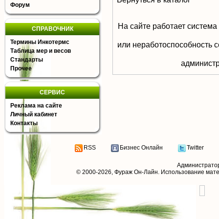
Форум
На сайте работает система
СПРАВОЧНИК
Термины Инкотермс
или неработоспособность с
Таблица мер и весов
Стандарты
aдминистр
Прочее
СЕРВИС
Реклама на сайте
Личный кабинет
Контакты
RSS
Бизнес Онлайн
Twitter
Администрато
© 2000-2026,
Фураж Он-Лайн
. Использование мат