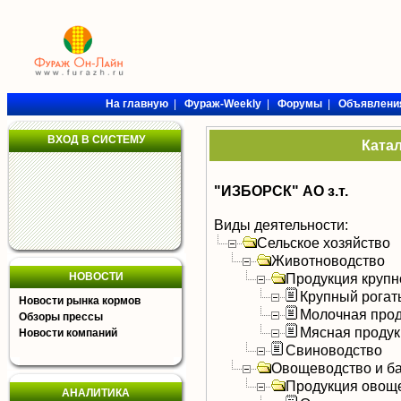
На главную
|
Фураж-Weekly
|
Форумы
|
Объявлени
ВХОД В СИСТЕМУ
Ката
"ИЗБОРСК" АО з.т.
Виды деятельности:
Сельское хозяйство
Животноводство
НОВОСТИ
Продукция крупно
Крупный рогат
Новости рынка кормов
Молочная прод
Обзоры прессы
Мясная продук
Новости компаний
Свиноводство
Овощеводство и б
Продукция овощ
АНАЛИТИКА