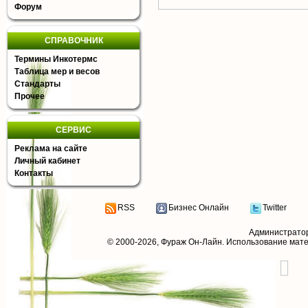
Форум
СПРАВОЧНИК
Термины Инкотермс
Таблица мер и весов
Стандарты
Прочее
СЕРВИС
Реклама на сайте
Личный кабинет
Контакты
RSS
Бизнес Онлайн
Twitter
Администрато
© 2000-2026,
Фураж Он-Лайн
. Использование мат