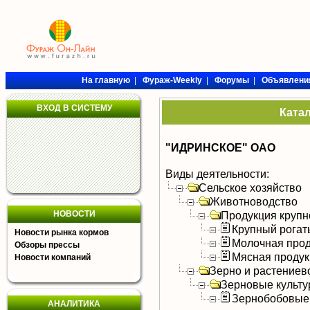
На главную
|
Фураж-Weekly
|
Форумы
|
Объявлени
ВХОД В СИСТЕМУ
Ката
"ИДРИНСКОЕ" ОАО
Виды деятельности:
Сельское хозяйство
Животноводство
НОВОСТИ
Продукция крупно
Крупный рогат
Новости рынка кормов
Молочная прод
Обзоры прессы
Мясная продук
Новости компаний
Зерно и растениев
Зерновые культ
Зернобобовые
АНАЛИТИКА