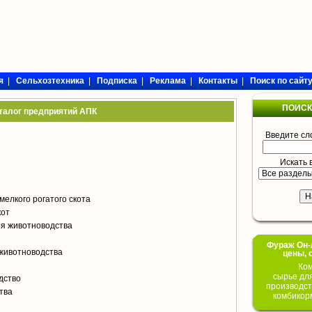
я
|
Сельхозтехника
|
Подписка
|
Реклама
|
Контакты
|
Поиск по сайт
ПОИСК
талог предприятий АПК
Введите сл
Искать 
мелкого рогатого скота
кот
я животноводства
Фураж Он-Л
животноводства
цены, 
Ком
сырье дл
дство
производст
тва
комбикор