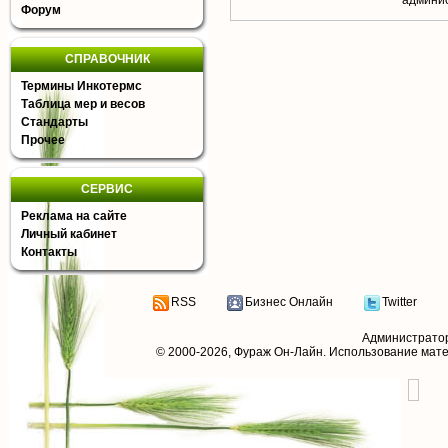
aдминис
Форум
СПРАВОЧНИК
Термины Инкотермс
Таблица мер и весов
Стандарты
Прочее
СЕРВИС
Реклама на сайте
Личный кабинет
Контакты
RSS
Бизнес Онлайн
Twitter
Администрато
© 2000-2026,
Фураж Он-Лайн
. Использование мат