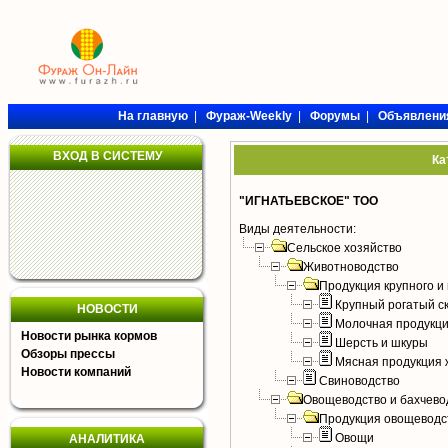
На главную
|
Фураж-Weekly
|
Форумы
|
Объявлени
ВХОД В СИСТЕМУ
Ка
"ИГНАТЬЕВСКОЕ" ТОО
Виды деятельности:
Сельское хозяйство
Животноводство
Продукция крупного и 
Крупный рогатый с
НОВОСТИ
Молочная продукци
Новости рынка кормов
Шерсть и шкуры
Обзоры прессы
Мясная продукция 
Новости компаний
Свиноводство
Овощеводство и бахчево
Продукция овощеводс
Овощи
АНАЛИТИКА