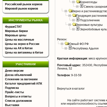
Корнеплоды
Российский рынок кормов
Свекла сахарна
Мировой рынок кормов
Зерно и растениеводств
Продукция растениев
ИНСТРУМЕНТЫ РЫНКА
Подсолнечник
Зерновые культуры
ФуражСТАТ
Зернобобовые куль
Мировые биржи
Мировые цены
Регион:
Цены на масличные
Цены на зерно в России
Южный ФО РФ
Цены на АК в Китае
Республика Адыгея
Цены на витамины в Китае
Краткая информация
:
мясо крупного
УЧАСТНИКАМ
Почтовый адрес
:
352430, Республика
Ленина, 52
Демо версии
Доска объявлений
Телефон
:
9-33-59
Слежение за вагонами
Каталог предприятий АПК
Подписка
Вернуться в каталог
Прайс-листы
Вопросы и ответы
На сайте работает система 
Список должников
или неработоспособность ссылки,
Выставки