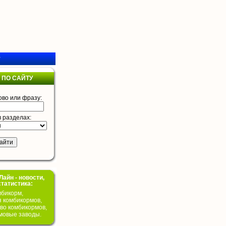
у
 ПО САЙТУ
ово или фразу:
в разделах:
айн - новости,
статистика:
бикорм,
я комбикормов,
во комбикормов,
мовые заводы.