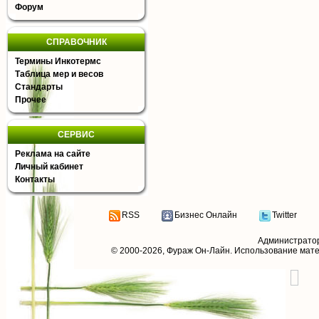
Форум
СПРАВОЧНИК
Термины Инкотермс
Таблица мер и весов
Стандарты
Прочее
СЕРВИС
Реклама на сайте
Личный кабинет
Контакты
RSS
Бизнес Онлайн
Twitter
Администрато
© 2000-2026,
Фураж Он-Лайн
. Использование мат