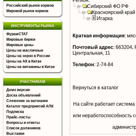
Регион:
Российский рынок кормов
Сибирский ФО РФ
Мировой рынок кормов
Красноярский край
Игарка
ИНСТРУМЕНТЫ РЫНКА
ФуражСТАТ
Краткая информация
:
мясо
Мировые биржи
Мировые цены
Почтовый адрес
:
663204, Р
Цены на масличные
Центральная, 11
Цены на зерно в России
Цены на АК в Китае
Телефон
:
2-74-84
Цены на витамины в Китае
УЧАСТНИКАМ
Вернуться в каталог
Демо версии
Доска объявлений
Слежение за вагонами
На сайте работает система
Каталог предприятий АПК
Подписка
или неработоспособность с
Прайс-листы
Вопросы и ответы
aдминистр
Список должников
Выставки