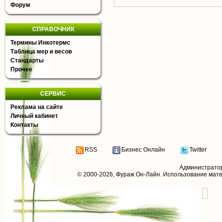
Форум
СПРАВОЧНИК
Термины Инкотермс
Таблица мер и весов
Стандарты
Прочее
СЕРВИС
Реклама на сайте
Личный кабинет
Контакты
RSS
Бизнес Онлайн
Twitter
Администрато
© 2000-2026,
Фураж Он-Лайн
. Использование мат