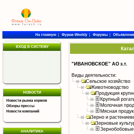
На главную
|
Фураж-Weekly
|
Форумы
|
Объявлени
ВХОД В СИСТЕМУ
Ката
"ИВАНОВСКОЕ" АО з.т.
Виды деятельности:
Сельское хозяйство
Животноводство
НОВОСТИ
Продукция крупно
Крупный рогат
Новости рынка кормов
Молочная прод
Обзоры прессы
Мясная продук
Новости компаний
Зерно и растениев
Зерновые культ
Зернобобовые
АНАЛИТИКА