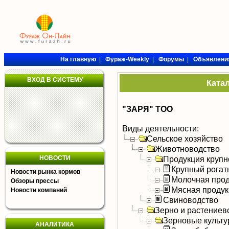
На главную
|
Фураж-Weekly
|
Форумы
|
Объявлени
ВХОД В СИСТЕМУ
Ката
"ЗАРЯ" ТОО
Виды деятельности:
Сельское хозяйство
Животноводство
НОВОСТИ
Продукция крупно
Крупный рогат
Новости рынка кормов
Молочная прод
Обзоры прессы
Мясная продук
Новости компаний
Свиноводство
Зерно и растениев
Зерновые культ
АНАЛИТИКА