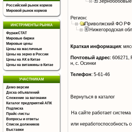
Зернобобовые
Российский рынок кормов
Мировой рынок кормов
Регион:
Приволжский ФО РФ
ИНСТРУМЕНТЫ РЫНКА
Нижегородская обл
ФуражСТАТ
Мировые биржи
Мировые цены
Краткая информация
:
мясо
Цены на масличные
Цены на зерно в России
Почтовый адрес
:
606271, 
Цены на АК в Китае
н, с. Осинки
Цены на витамины в Китае
Телефон
:
5-61-46
УЧАСТНИКАМ
Демо версии
Доска объявлений
Вернуться в каталог
Слежение за вагонами
Каталог предприятий АПК
Подписка
На сайте работает система
Прайс-листы
Вопросы и ответы
или неработоспособность с
Список должников
Выставки