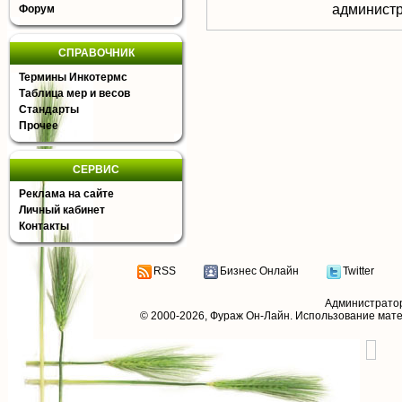
aдминистр
Форум
СПРАВОЧНИК
Термины Инкотермс
Таблица мер и весов
Стандарты
Прочее
СЕРВИС
Реклама на сайте
Личный кабинет
Контакты
RSS
Бизнес Онлайн
Twitter
Администрато
© 2000-2026,
Фураж Он-Лайн
. Использование мат