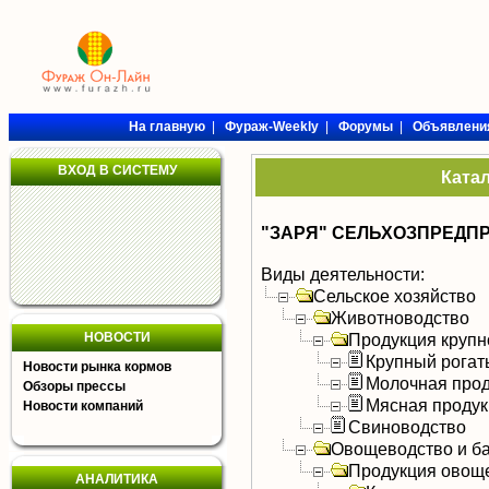
На главную
|
Фураж-Weekly
|
Форумы
|
Объявлени
ВХОД В СИСТЕМУ
Ката
"ЗАРЯ" СЕЛЬХОЗПРЕДП
Виды деятельности:
Сельское хозяйство
Животноводство
НОВОСТИ
Продукция крупно
Крупный рогат
Новости рынка кормов
Молочная прод
Обзоры прессы
Мясная продук
Новости компаний
Свиноводство
Овощеводство и б
Продукция овощ
АНАЛИТИКА