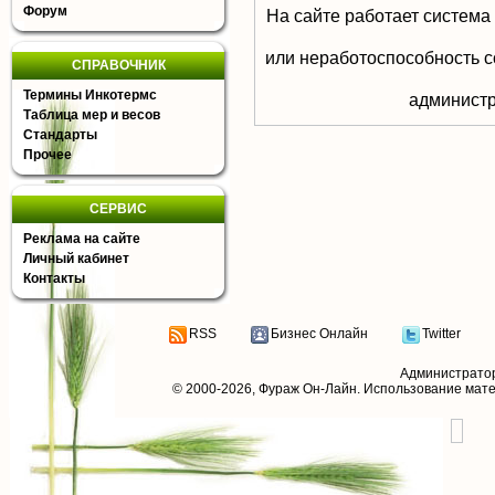
Форум
На сайте работает система
или неработоспособность с
СПРАВОЧНИК
Термины Инкотермс
aдминистр
Таблица мер и весов
Стандарты
Прочее
СЕРВИС
Реклама на сайте
Личный кабинет
Контакты
RSS
Бизнес Онлайн
Twitter
Администрато
© 2000-2026,
Фураж Он-Лайн
. Использование мат