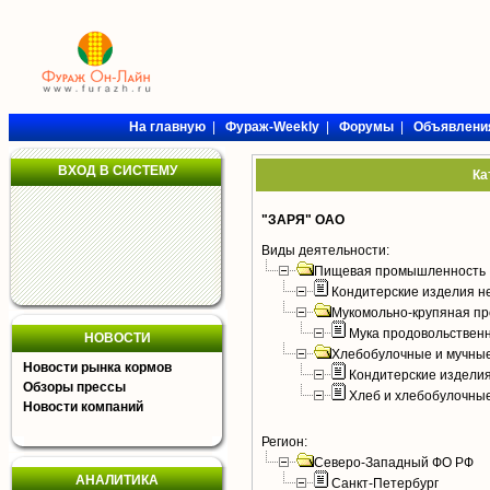
На главную
|
Фураж-Weekly
|
Форумы
|
Объявлени
ВХОД В СИСТЕМУ
Ка
"ЗАРЯ" ОАО
Виды деятельности:
Пищевая промышленность
Кондитерские изделия н
Мукомольно-крупяная пр
Мука продовольствен
НОВОСТИ
Хлебобулочные и мучные
Новости рынка кормов
Кондитерские издели
Обзоры прессы
Хлеб и хлебобулочны
Новости компаний
Регион:
Северо-Западный ФО РФ
АНАЛИТИКА
Санкт-Петербург