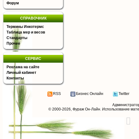
Форум
СПРАВОЧНИК
Термины Инкотермс
Таблица мер и весов
Стандарты
Прочее
СЕРВИС
Реклама на сайте
Личный кабинет
Контакты
RSS
Бизнес Онлайн
Twitter
Администрато
© 2000-2026,
Фураж Он-Лайн
. Использование мат