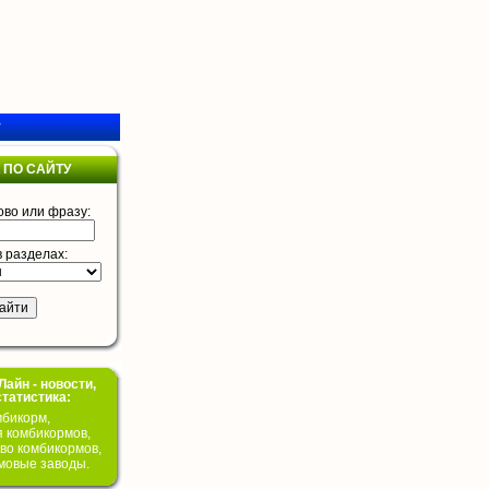
у
 ПО САЙТУ
ово или фразу:
в разделах:
айн - новости,
статистика:
бикорм,
я комбикормов,
во комбикормов,
мовые заводы.