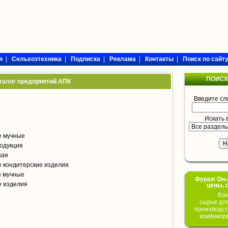
я
|
Сельхозтехника
|
Подписка
|
Реклама
|
Контакты
|
Поиск по сайт
ПОИСК
талог предприятий АПК
Введите сл
Искать 
е мучные
одукция
ная
 кондитерские изделия
я мучные
Фураж Он-Л
е изделия
цены, 
Ком
сырье дл
производст
комбикор