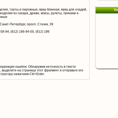
елия, торты и пирожные, мука блинная, мука для оладий,
Ре
зделия из сахара, драже, кексы, рулеты, пряники и
очные
 Санкт-Петербург, просп. Стачек, 39
-58-94, (812) 186-84-00, (812) 186
коррекции ошибок. Обнаружив неточность в тексте
 выделите на странице этот фрагмент и отправьте его
тратору нажатием Ctrl+Enter.