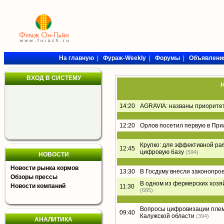
На главную
|
Фураж-Weekly
|
Форумы
|
Объявлени
ВХОД В СИСТЕМУ
Н
14:20
AGRAVIA: названы приорите
12:20
Орлов посетил первую в Пр
Крупко: для эффективной ра
12:45
цифровую базу
(594)
НОВОСТИ
Новости рынка кормов
13:30
В Госдуму внесли законопро
Обзоры прессы
В одном из фермерских хозя
Новости компаний
11:30
(685)
Вопросы цифровизации плем
09:40
Калужской области
(394)
АНАЛИТИКА