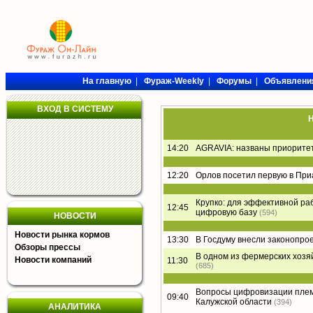
На главную
|
Фураж-Weekly
|
Форумы
|
Объявлени
ВХОД В СИСТЕМУ
Н
14:20
AGRAVIA: названы приорите
12:20
Орлов посетил первую в Пр
Крупко: для эффективной ра
12:45
цифровую базу
(594)
НОВОСТИ
Новости рынка кормов
13:30
В Госдуму внесли законопро
Обзоры прессы
В одном из фермерских хозя
Новости компаний
11:30
(685)
Вопросы цифровизации плем
09:40
Калужской области
(394)
АНАЛИТИКА