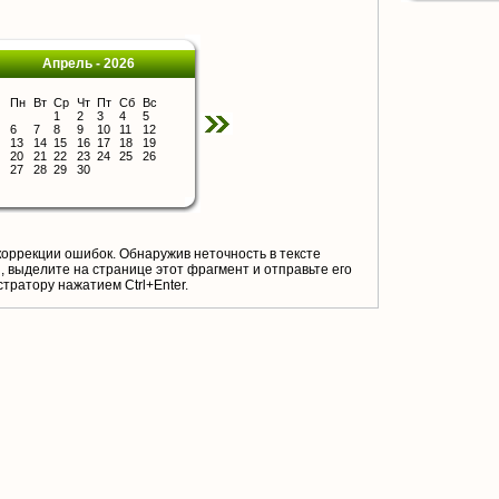
Апрель - 2026
Пн
Вт
Ср
Чт
Пт
Сб
Вс
1
2
3
4
5
6
7
8
9
10
11
12
13
14
15
16
17
18
19
20
21
22
23
24
25
26
27
28
29
30
коррекции ошибок. Обнаружив неточность в тексте
 выделите на странице этот фрагмент и отправьте его
тратору нажатием Ctrl+Enter.