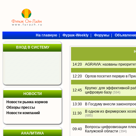
На главную
|
Фураж-Weekly
|
Форумы
|
Объявлени
ВХОД В СИСТЕМУ
Н
14:20
AGRAVIA: названы приорите
12:20
Орлов посетил первую в Пр
Крупко: для эффективной ра
12:45
цифровую базу
(594)
НОВОСТИ
Новости рынка кормов
13:30
В Госдуму внесли законопро
Обзоры прессы
В одном из фермерских хозя
Новости компаний
11:30
(685)
Вопросы цифровизации плем
09:40
Калужской области
(394)
АНАЛИТИКА