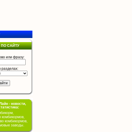
у
 ПО САЙТУ
ово или фразу:
в разделах:
айн - новости,
статистика:
бикорм,
я комбикормов,
во комбикормов,
мовые заводы.