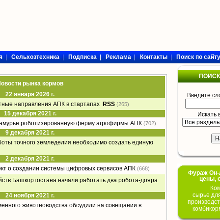
я
|
Сельхозтехника
|
Подписка
|
Реклама
|
Контакты
|
Поиск по сайт
ПОИСК
овости рынка кормов
22 января 2026 г.
Введите сл
тные направления АПК в стартапах
RSS
(265)
15 декабря 2021 г.
Искать 
иамурье роботизированную ферму агрофирмы АНК
(702)
9 декабря 2021 г.
боты точного земледелия необходимо создать единую
2 декабря 2021 г.
ект о создании системы цифровых сервисов АПК
(668)
Фураж Он-Л
цены, 
йств Башкортостана начали работать два робота-дояра
Ком
сырье дл
24 ноября 2021 г.
производст
енного животноводства обсудили на совещании в
комбикор