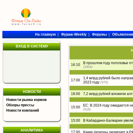
На главную
|
Фураж-Weekly
|
Форумы
|
Объявлени
ВХОД В СИСТЕМУ
Н
В прошлом году поголовье пт
16:10
(1854)
1,4 млрд рублей было напра
17:00
2023 году
(970)
НОВОСТИ
18:00
7,2 млрд рублей вложили ал
Новости рынка кормов
Обзоры прессы
ЕС: В 2024 году ожидается 
15:00
(918)
Новости компаний
15:00
В Кабардино-Балкарии увели
АНАЛИТИКА
17:00
Какие регионы лидируют в Р