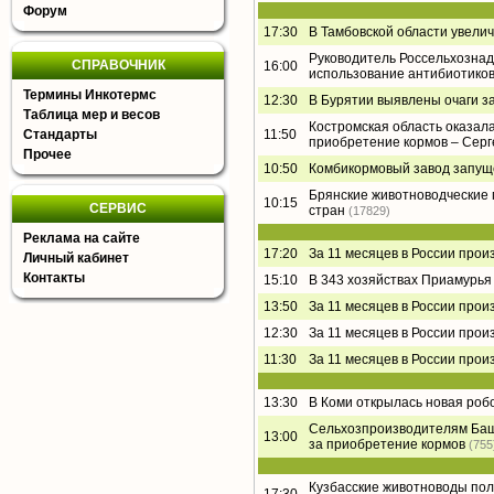
Форум
17:30
В Тамбовской области увели
Руководитель Россельхознад
СПРАВОЧНИК
16:00
использование антибиотиков
Термины Инкотермс
12:30
В Бурятии выявлены очаги з
Таблица мер и весов
Костромская область оказал
Стандарты
11:50
приобретение кормов – Серг
Прочее
10:50
Комбикормовый завод запущ
Брянские животноводческие 
10:15
СЕРВИС
стран
(17829)
Реклама на сайте
17:20
За 11 месяцев в России прои
Личный кабинет
Контакты
15:10
В 343 хозяйствах Приамурья 
13:50
За 11 месяцев в России прои
12:30
За 11 месяцев в России прои
11:30
За 11 месяцев в России прои
13:30
В Коми открылась новая ро
Сельхозпроизводителям Баш
13:00
за приобретение кормов
(755
Кузбасские животноводы пол