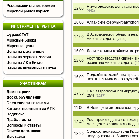
Российский рынок кормов
Нижегородские депутаты про
12:00
(442)
Мировой рынок кормов
16:00
Алтайские фермы-грантополу
ИНСТРУМЕНТЫ РЫНКА
В Астраханской области реа
ФуражСТАТ
14:00
животноводства
(2109)
Мировые биржи
Мировые цены
16:00
Доля свинины в общем потр
Цены на масличные
Цены на зерно в России
Рост производства свиней в 
12:00
Цены на АК в Китае
развитию животноводства
(1
Цены на витамины в Китае
Подсобные хозяйства Красно
16:00
почти 119 миллионов рублей
УЧАСТНИКАМ
На Ставрополье планируют у
Демо версии
17:30
25%
(1237)
Доска объявлений
Слежение за вагонами
11:00
В Ненецком автономном окру
Каталог предприятий АПК
Подписка
Прайс-листы
Рост производства сельхозпр
13:40
месяцев сохраняется спад - 
Вопросы и ответы
Список должников
Сельхозпроизводители Красн
13:20
покупку кормов - Минсельхоз
Выставки