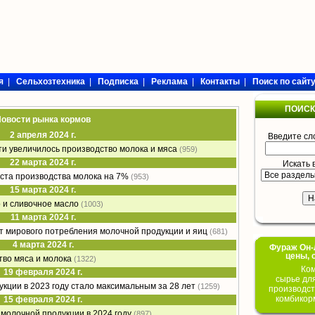
я
|
Сельхозтехника
|
Подписка
|
Реклама
|
Контакты
|
Поиск по сайт
ПОИСК
овости рынка кормов
2 апреля 2024 г.
Введите сл
сти увеличилось производство молока и мяса
(959)
22 марта 2024 г.
Искать 
оста производства молока на 7%
(953)
15 марта 2024 г.
 и сливочное масло
(1003)
11 марта 2024 г.
т мирового потребления молочной продукции и яиц
(681)
4 марта 2024 г.
Фураж Он-Л
цены, 
тво мяса и молока
(1322)
Ком
19 февраля 2024 г.
сырье дл
кции в 2023 году стало максимальным за 28 лет
(1259)
производст
комбикор
15 февраля 2024 г.
 молочной продукции в 2024 году
(897)