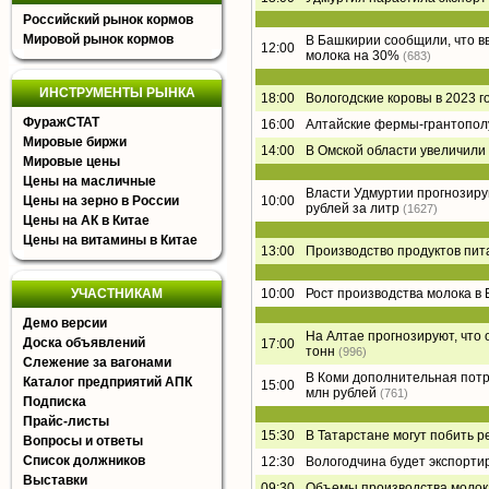
Российский рынок кормов
Мировой рынок кормов
В Башкирии сообщили, что в
12:00
молока на 30%
(683)
ИНСТРУМЕНТЫ РЫНКА
18:00
Вологодские коровы в 2023 г
ФуражСТАТ
16:00
Алтайские фермы-грантополу
Мировые биржи
14:00
В Омской области увеличили
Мировые цены
Цены на масличные
Власти Удмуртии прогнозирую
Цены на зерно в России
10:00
рублей за литр
(1627)
Цены на АК в Китае
Цены на витамины в Китае
13:00
Производство продуктов пит
УЧАСТНИКАМ
10:00
Рост производства молока в 
Демо версии
На Алтае прогнозируют, что 
Доска объявлений
17:00
тонн
(996)
Слежение за вагонами
В Коми дополнительная потр
Каталог предприятий АПК
15:00
млн рублей
(761)
Подписка
Прайс-листы
15:30
В Татарстане могут побить р
Вопросы и ответы
Список должников
12:30
Вологодчина будет экспорти
Выставки
09:30
Объемы производства молока