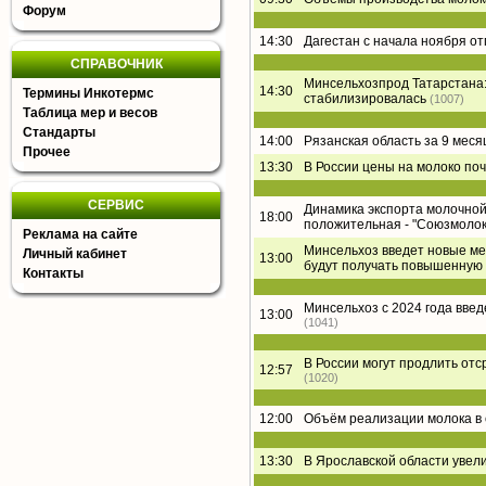
Форум
14:30
Дагестан с начала ноября о
СПРАВОЧНИК
Минсельхозпрод Татарстана:
14:30
Термины Инкотермс
стабилизировалась
(1007)
Таблица мер и весов
Стандарты
14:00
Рязанская область за 9 меся
Прочее
13:30
В России цены на молоко поч
СЕРВИС
Динамика экспорта молочной 
18:00
положительная - "Союзмолок
Реклама на сайте
Минсельхоз введет новые ме
Личный кабинет
13:00
будут получать повышенную
Контакты
Минсельхоз с 2024 года вве
13:00
(1041)
В России могут продлить от
12:57
(1020)
12:00
Объём реализации молока в 
13:30
В Ярославской области увел