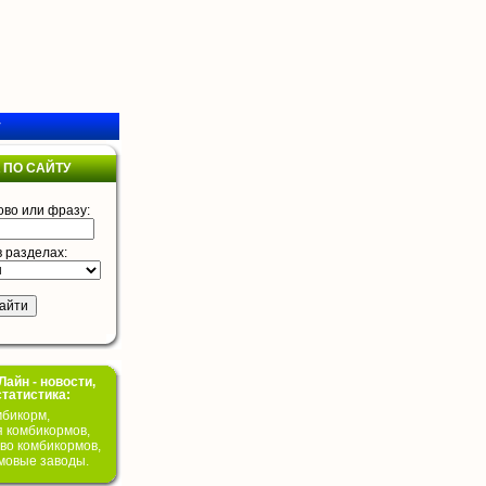
у
 ПО САЙТУ
ово или фразу:
в разделах:
айн - новости,
статистика:
бикорм,
я комбикормов,
во комбикормов,
мовые заводы.