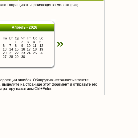
жают наращивать производство молока
(640)
Апрель - 2026
Пн
Вт
Ср
Чт
Пт
Сб
Вс
1
2
3
4
5
6
7
8
9
10
11
12
13
14
15
16
17
18
19
20
21
22
23
24
25
26
27
28
29
30
коррекции ошибок. Обнаружив неточность в тексте
 выделите на странице этот фрагмент и отправьте его
тратору нажатием Ctrl+Enter.