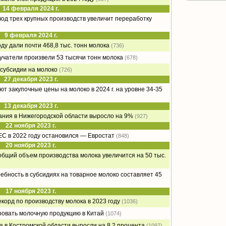
14 февраля 2024 г.
вод трех крупных производств увеличит переработку
9 февраля 2024 г.
оду дали почти 468,8 тыс. тонн молока
(736)
чатели произвели 53 тысячи тонн молока
(678)
 субсидии на молоко
(726)
27 декабря 2023 г.
т закупочные цены на молоко в 2024 г. на уровне 34-35
13 декабря 2023 г.
ания в Нижегородской области выросло на 9%
(927)
22 ноября 2023 г.
ЕС в 2022 году остановился — Евростат
(848)
20 ноября 2023 г.
общий объем производства молока увеличится на 50 тыс.
ебность в субсидиях на товарное молоко составляет 45
17 ноября 2023 г.
екорд по производству молока в 2023 году
(1036)
ровать молочную продукцию в Китай
(1074)
 в Костромской области выросли на 8,2 процента
(1097)