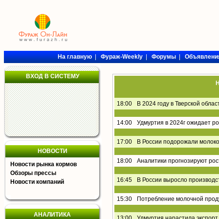
На главную
|
Фураж-Weekly
|
Форумы
|
Объявлени
ВХОД В СИСТЕМУ
Н
18:00
В 2024 году в Тверской обла
14:00
Удмуртия в 2024г ожидает р
17:00
В России подорожали молоко
НОВОСТИ
18:00
Аналитики прогнозируют рос
Новости рынка кормов
Обзоры прессы
16:45
В России выросло производс
Новости компаний
15:30
Потребление молочной проду
АНАЛИТИКА
13:00
Удмуртия нарастила экспорт