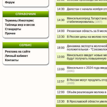
Форум
14:30
Дагестан с начала ноября о
СПРАВОЧНИК
Минсельхозпрод Татарстана:
14:30
Термины Инкотермс
стабилизировалась
(1007)
Таблица мер и весов
Стандарты
14:00
Рязанская область за 9 меся
Прочее
13:30
В России цены на молоко поч
СЕРВИС
Динамика экспорта молочной 
18:00
положительная - "Союзмолок
Реклама на сайте
Минсельхоз введет новые ме
Личный кабинет
13:00
будут получать повышенную
Контакты
Минсельхоз с 2024 года вве
13:00
(1041)
В России могут продлить от
12:57
(1020)
12:00
Объём реализации молока в 
13:30
В Ярославской области увел