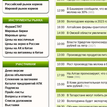
Российский рынок кормов
Мировой рынок кормов
В Башкирии сообщили, что в
12:00
молока на 30%
(683)
ИНСТРУМЕНТЫ РЫНКА
18:00
Вологодские коровы в 2023 г
ФуражСТАТ
16:00
Алтайские фермы-грантополу
Мировые биржи
14:00
В Омской области увеличили
Мировые цены
Цены на масличные
Власти Удмуртии прогнозирую
Цены на зерно в России
10:00
рублей за литр
(1627)
Цены на АК в Китае
Цены на витамины в Китае
13:00
Производство продуктов пит
УЧАСТНИКАМ
10:00
Рост производства молока в 
Демо версии
На Алтае прогнозируют, что 
Доска объявлений
17:00
тонн
(996)
Слежение за вагонами
В Коми дополнительная потр
Каталог предприятий АПК
15:00
млн рублей
(761)
Подписка
Прайс-листы
15:30
В Татарстане могут побить р
Вопросы и ответы
Список должников
12:30
Вологодчина будет экспорти
Выставки
09:30
Объемы производства молока