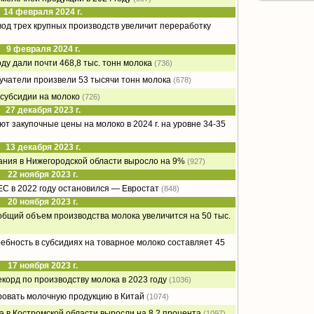
14 февраля 2024 г.
вод трех крупных производств увеличит переработку
9 февраля 2024 г.
оду дали почти 468,8 тыс. тонн молока
(736)
чатели произвели 53 тысячи тонн молока
(678)
 субсидии на молоко
(726)
27 декабря 2023 г.
т закупочные цены на молоко в 2024 г. на уровне 34-35
13 декабря 2023 г.
ания в Нижегородской области выросло на 9%
(927)
22 ноября 2023 г.
ЕС в 2022 году остановился — Евростат
(848)
20 ноября 2023 г.
общий объем производства молока увеличится на 50 тыс.
ебность в субсидиях на товарное молоко составляет 45
17 ноября 2023 г.
екорд по производству молока в 2023 году
(1036)
ровать молочную продукцию в Китай
(1074)
 в Костромской области выросли на 8,2 процента
(1097)