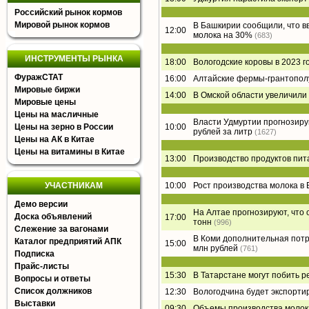
Российский рынок кормов
Мировой рынок кормов
В Башкирии сообщили, что в
12:00
молока на 30%
(683)
ИНСТРУМЕНТЫ РЫНКА
18:00
Вологодские коровы в 2023 г
ФуражСТАТ
16:00
Алтайские фермы-грантополу
Мировые биржи
14:00
В Омской области увеличили
Мировые цены
Цены на масличные
Власти Удмуртии прогнозирую
Цены на зерно в России
10:00
рублей за литр
(1627)
Цены на АК в Китае
Цены на витамины в Китае
13:00
Производство продуктов пит
УЧАСТНИКАМ
10:00
Рост производства молока в 
Демо версии
На Алтае прогнозируют, что 
Доска объявлений
17:00
тонн
(996)
Слежение за вагонами
В Коми дополнительная потр
Каталог предприятий АПК
15:00
млн рублей
(761)
Подписка
Прайс-листы
15:30
В Татарстане могут побить р
Вопросы и ответы
Список должников
12:30
Вологодчина будет экспорти
Выставки
09:30
Объемы производства молока