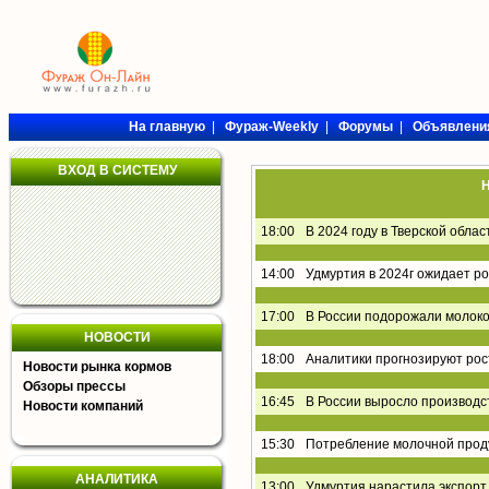
На главную
|
Фураж-Weekly
|
Форумы
|
Объявлени
ВХОД В СИСТЕМУ
Н
18:00
В 2024 году в Тверской обла
14:00
Удмуртия в 2024г ожидает р
17:00
В России подорожали молоко
НОВОСТИ
18:00
Аналитики прогнозируют рос
Новости рынка кормов
Обзоры прессы
16:45
В России выросло производс
Новости компаний
15:30
Потребление молочной проду
АНАЛИТИКА
13:00
Удмуртия нарастила экспорт