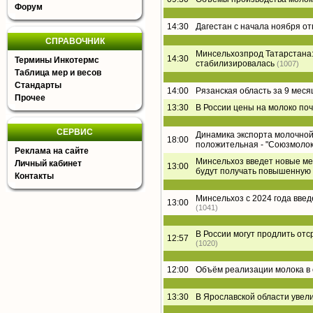
Форум
14:30
Дагестан с начала ноября о
СПРАВОЧНИК
Минсельхозпрод Татарстана:
14:30
Термины Инкотермс
стабилизировалась
(1007)
Таблица мер и весов
Стандарты
14:00
Рязанская область за 9 меся
Прочее
13:30
В России цены на молоко поч
СЕРВИС
Динамика экспорта молочной 
18:00
положительная - "Союзмолок
Реклама на сайте
Минсельхоз введет новые ме
Личный кабинет
13:00
будут получать повышенную
Контакты
Минсельхоз с 2024 года вве
13:00
(1041)
В России могут продлить от
12:57
(1020)
12:00
Объём реализации молока в 
13:30
В Ярославской области увел