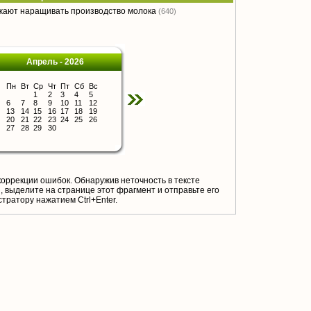
жают наращивать производство молока
(640)
Апрель - 2026
Пн
Вт
Ср
Чт
Пт
Сб
Вс
1
2
3
4
5
6
7
8
9
10
11
12
13
14
15
16
17
18
19
20
21
22
23
24
25
26
27
28
29
30
коррекции ошибок. Обнаружив неточность в тексте
 выделите на странице этот фрагмент и отправьте его
тратору нажатием Ctrl+Enter.