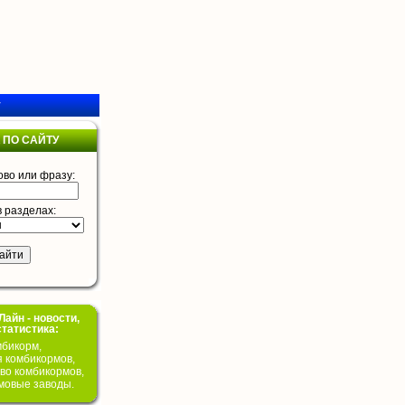
у
 ПО САЙТУ
ово или фразу:
в разделах:
айн - новости,
статистика:
бикорм,
я комбикормов,
во комбикормов,
мовые заводы.