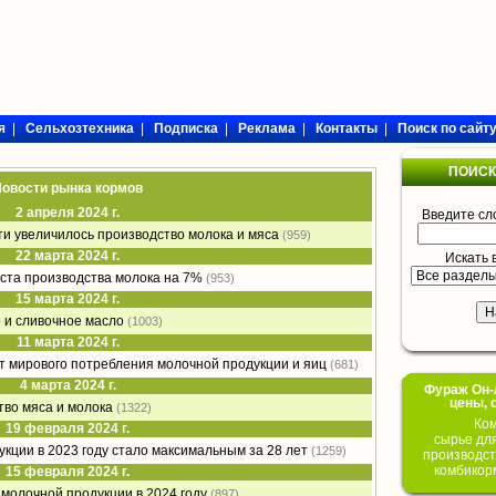
я
|
Сельхозтехника
|
Подписка
|
Реклама
|
Контакты
|
Поиск по сайт
ПОИСК
овости рынка кормов
2 апреля 2024 г.
Введите сл
сти увеличилось производство молока и мяса
(959)
22 марта 2024 г.
Искать 
оста производства молока на 7%
(953)
15 марта 2024 г.
 и сливочное масло
(1003)
11 марта 2024 г.
т мирового потребления молочной продукции и яиц
(681)
4 марта 2024 г.
Фураж Он-Л
цены, 
тво мяса и молока
(1322)
Ком
19 февраля 2024 г.
сырье дл
кции в 2023 году стало максимальным за 28 лет
(1259)
производст
комбикор
15 февраля 2024 г.
 молочной продукции в 2024 году
(897)