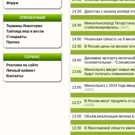
Форум
14:30
Дагестан с начала ноября о
СПРАВОЧНИК
Минсельхозпрод Татарстана:
14:30
Термины Инкотермс
стабилизировалась
(1007)
Таблица мер и весов
Стандарты
14:00
Рязанская область за 9 меся
Прочее
13:30
В России цены на молоко поч
СЕРВИС
Динамика экспорта молочной 
18:00
положительная - "Союзмолок
Реклама на сайте
Минсельхоз введет новые ме
Личный кабинет
13:00
будут получать повышенную
Контакты
Минсельхоз с 2024 года вве
13:00
(1041)
В России могут продлить от
12:57
(1020)
12:00
Объём реализации молока в 
13:30
В Ярославской области увел