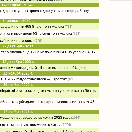
14 февраля 2024 г.
вод трех крупных производств увеличит переработку
9 февраля 2024 г.
оду дали почти 468,8 тыс. тонн молока
(736)
чатели произвели 53 тысячи тонн молока
(678)
 субсидии на молоко
(726)
27 декабря 2023 г.
т закупочные цены на молоко в 2024 г. на уровне 34-35
13 декабря 2023 г.
ания в Нижегородской области выросло на 9%
(927)
22 ноября 2023 г.
ЕС в 2022 году остановился — Евростат
(848)
20 ноября 2023 г.
общий объем производства молока увеличится на 50 тыс.
ебность в субсидиях на товарное молоко составляет 45
17 ноября 2023 г.
екорд по производству молока в 2023 году
(1036)
ровать молочную продукцию в Китай
(1074)
 в Костромской области выросли на 8,2 процента
(1097)