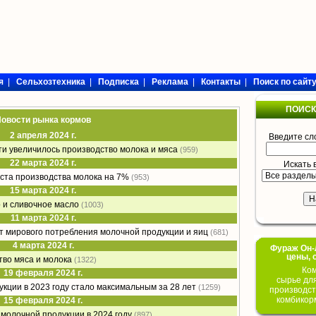
я
|
Сельхозтехника
|
Подписка
|
Реклама
|
Контакты
|
Поиск по сайт
ПОИСК
овости рынка кормов
2 апреля 2024 г.
Введите сл
сти увеличилось производство молока и мяса
(959)
22 марта 2024 г.
Искать 
оста производства молока на 7%
(953)
15 марта 2024 г.
 и сливочное масло
(1003)
11 марта 2024 г.
т мирового потребления молочной продукции и яиц
(681)
4 марта 2024 г.
Фураж Он-Л
цены, 
тво мяса и молока
(1322)
Ком
19 февраля 2024 г.
сырье дл
кции в 2023 году стало максимальным за 28 лет
(1259)
производст
комбикор
15 февраля 2024 г.
 молочной продукции в 2024 году
(897)