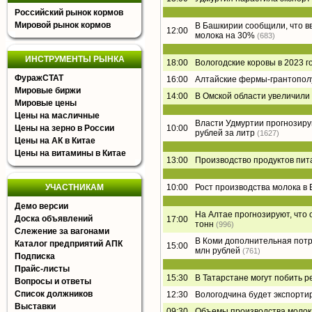
Российский рынок кормов
Мировой рынок кормов
В Башкирии сообщили, что в
12:00
молока на 30%
(683)
ИНСТРУМЕНТЫ РЫНКА
18:00
Вологодские коровы в 2023 г
ФуражСТАТ
16:00
Алтайские фермы-грантополу
Мировые биржи
14:00
В Омской области увеличили
Мировые цены
Цены на масличные
Власти Удмуртии прогнозирую
Цены на зерно в России
10:00
рублей за литр
(1627)
Цены на АК в Китае
Цены на витамины в Китае
13:00
Производство продуктов пит
УЧАСТНИКАМ
10:00
Рост производства молока в 
Демо версии
На Алтае прогнозируют, что 
Доска объявлений
17:00
тонн
(996)
Слежение за вагонами
В Коми дополнительная потр
Каталог предприятий АПК
15:00
млн рублей
(761)
Подписка
Прайс-листы
15:30
В Татарстане могут побить р
Вопросы и ответы
Список должников
12:30
Вологодчина будет экспорти
Выставки
09:30
Объемы производства молока