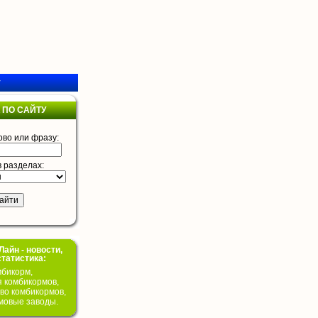
у
 ПО САЙТУ
ово или фразу:
в разделах:
айн - новости,
статистика:
бикорм,
я комбикормов,
во комбикормов,
мовые заводы.