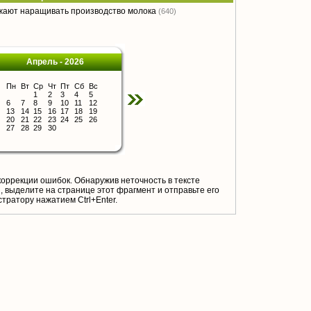
жают наращивать производство молока
(640)
Апрель - 2026
Пн
Вт
Ср
Чт
Пт
Сб
Вс
1
2
3
4
5
6
7
8
9
10
11
12
13
14
15
16
17
18
19
20
21
22
23
24
25
26
27
28
29
30
коррекции ошибок. Обнаружив неточность в тексте
 выделите на странице этот фрагмент и отправьте его
тратору нажатием Ctrl+Enter.