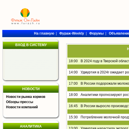
На главную
|
Фураж-Weekly
|
Форумы
|
Объявлени
ВХОД В СИСТЕМУ
Н
18:00
В 2024 году в Тверской обла
14:00
Удмуртия в 2024г ожидает р
17:00
В России подорожали молоко
НОВОСТИ
18:00
Аналитики прогнозируют рос
Новости рынка кормов
Обзоры прессы
16:45
В России выросло производс
Новости компаний
15:30
Потребление молочной проду
АНАЛИТИКА
13:00
Удмуртия нарастила экспорт