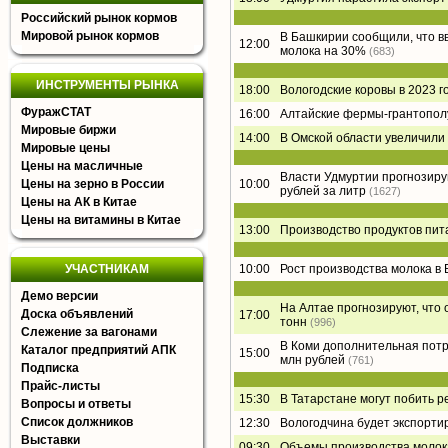
Российский рынок кормов
Мировой рынок кормов
В Башкирии сообщили, что в
12:00
молока на 30%
(683)
ИНСТРУМЕНТЫ РЫНКА
18:00
Вологодские коровы в 2023 г
ФуражСТАТ
16:00
Алтайские фермы-грантополу
Мировые биржи
14:00
В Омской области увеличили
Мировые цены
Цены на масличные
Власти Удмуртии прогнозирую
Цены на зерно в России
10:00
рублей за литр
(1627)
Цены на АК в Китае
Цены на витамины в Китае
13:00
Производство продуктов пит
УЧАСТНИКАМ
10:00
Рост производства молока в 
Демо версии
На Алтае прогнозируют, что 
Доска объявлений
17:00
тонн
(996)
Слежение за вагонами
В Коми дополнительная потр
Каталог предприятий АПК
15:00
млн рублей
(761)
Подписка
Прайс-листы
15:30
В Татарстане могут побить р
Вопросы и ответы
Список должников
12:30
Вологодчина будет экспорти
Выставки
09:30
Объемы производства молока