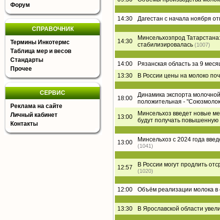
Форум
14:30
Дагестан с начала ноября о
СПРАВОЧНИК
Минсельхозпрод Татарстана:
14:30
Термины Инкотермс
стабилизировалась
(1007)
Таблица мер и весов
Стандарты
14:00
Рязанская область за 9 меся
Прочее
13:30
В России цены на молоко поч
СЕРВИС
Динамика экспорта молочной 
18:00
положительная - "Союзмолок
Реклама на сайте
Минсельхоз введет новые ме
Личный кабинет
13:00
будут получать повышенную
Контакты
Минсельхоз с 2024 года вве
13:00
(1041)
В России могут продлить от
12:57
(1020)
12:00
Объём реализации молока в 
13:30
В Ярославской области увел