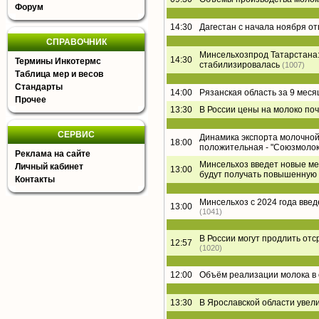
Форум
14:30
Дагестан с начала ноября о
СПРАВОЧНИК
Минсельхозпрод Татарстана:
14:30
Термины Инкотермс
стабилизировалась
(1007)
Таблица мер и весов
Стандарты
14:00
Рязанская область за 9 меся
Прочее
13:30
В России цены на молоко поч
СЕРВИС
Динамика экспорта молочной 
18:00
положительная - "Союзмолок
Реклама на сайте
Минсельхоз введет новые ме
Личный кабинет
13:00
будут получать повышенную
Контакты
Минсельхоз с 2024 года вве
13:00
(1041)
В России могут продлить от
12:57
(1020)
12:00
Объём реализации молока в 
13:30
В Ярославской области увел