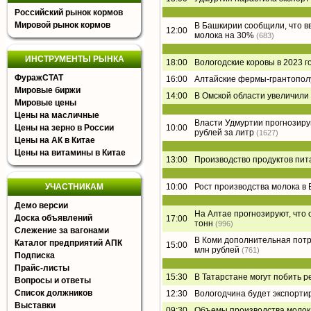
Российский рынок кормов
Мировой рынок кормов
В Башкирии сообщили, что в
12:00
молока на 30%
(683)
ИНСТРУМЕНТЫ РЫНКА
18:00
Вологодские коровы в 2023 г
ФуражСТАТ
16:00
Алтайские фермы-грантополу
Мировые биржи
14:00
В Омской области увеличили
Мировые цены
Цены на масличные
Власти Удмуртии прогнозирую
Цены на зерно в России
10:00
рублей за литр
(1627)
Цены на АК в Китае
Цены на витамины в Китае
13:00
Производство продуктов пит
УЧАСТНИКАМ
10:00
Рост производства молока в 
Демо версии
На Алтае прогнозируют, что 
Доска объявлений
17:00
тонн
(996)
Слежение за вагонами
В Коми дополнительная потр
Каталог предприятий АПК
15:00
млн рублей
(761)
Подписка
Прайс-листы
15:30
В Татарстане могут побить р
Вопросы и ответы
Список должников
12:30
Вологодчина будет экспорти
Выставки
09:30
Объемы производства молока