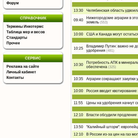
Форум
13:30
Челябинская область удвоил
Нижегородские аграрии в эт
СПРАВОЧНИК
09:40
земель
(553)
Термины Инкотермс
Таблица мер и весов
10:00
США и Канада могут остатьс
Стандарты
Прочее
Владимир Путин: важно не до
10:25
удобрения
(481)
СЕРВИС
Потребность АПК в минераль
10:30
Реклама на сайте
обеспечена
(325)
Личный кабинет
Контакты
10:35
Аграрии сокращают закупки 
10:00
Россия вводит квотирование
11:55
Цены на удобрения начнут с
12:10
Власти обсудили продление 
13:50
"Калийный шторм": европейц
12:10
В России из-за цен на газ м