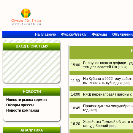
На главную
|
Фураж-Weekly
|
Форумы
|
Объявлени
ВХОД В СИСТЕМУ
Н
Белоусов назвал дефицит уд
15:00
тем для властей РФ
(1034)
На Кубани в 2022 году забо
11:50
выплачивать субсидии
(645)
НОВОСТИ
14:00
РЖД перенаправят вагоны с 
Новости рынка кормов
Обзоры прессы
Производители минудобрени
10:45
год
Новости компаний
(483)
Хозяйства Томской области п
16:20
минудобрений
(905)
АНАЛИТИКА