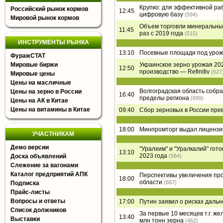
Крупко: для эффективной ра
Российский рынок кормов
12:45
цифровую базу
(594)
Мировой рынок кормов
Объем торговли минеральным
11:45
раз с 2019 года
(515)
ИНСТРУМЕНТЫ РЫНКА
13:10
Посевные площади под урожа
ФуражСТАТ
Мировые биржи
Украинское зерно урожая 202
12:50
производство — Refinitiv
(627
Мировые цены
Цены на масличные
Волгоградская область собра
Цены на зерно в России
16:40
пределы региона
(699)
Цены на АК в Китае
Цены на витамины в Китае
09:40
Сбор зерновых в России пре
18:00
Минпромторг выдал лицензии
УЧАСТНИКАМ
Демо версии
"Уралхим" и "Уралкалий" гот
13:10
2023 года
Доска объявлений
(564)
Слежение за вагонами
Каталог предприятий АПК
Перспективы увеличения про
18:00
области
(667)
Подписка
Прайс-листы
Вопросы и ответы
17:00
Путин заявил о рисках даль
Список должников
За первые 10 месяцев т.г. 
13:40
Выставки
млн тонн зерна
(462)