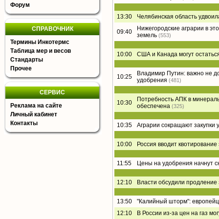
Форум
13:30
Челябинская область удвоил
Нижегородские аграрии в эт
СПРАВОЧНИК
09:40
земель
(553)
Термины Инкотермс
Таблица мер и весов
10:00
США и Канада могут остатьс
Стандарты
Прочее
Владимир Путин: важно не до
10:25
удобрения
(481)
СЕРВИС
Потребность АПК в минераль
10:30
Реклама на сайте
обеспечена
(325)
Личный кабинет
Контакты
10:35
Аграрии сокращают закупки 
10:00
Россия вводит квотирование
11:55
Цены на удобрения начнут с
12:10
Власти обсудили продление 
13:50
"Калийный шторм": европейц
12:10
В России из-за цен на газ м