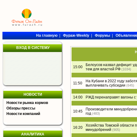
На главную
|
Фураж-Weekly
|
Форумы
|
Объявлени
ВХОД В СИСТЕМУ
Н
Белоусов назвал дефицит уд
15:00
тем для властей РФ
(1034)
На Кубани в 2022 году забо
11:50
выплачивать субсидии
(645)
НОВОСТИ
14:00
РЖД перенаправят вагоны с 
Новости рынка кормов
Обзоры прессы
Производители минудобрени
10:45
год
Новости компаний
(483)
Хозяйства Томской области п
16:20
минудобрений
(905)
АНАЛИТИКА