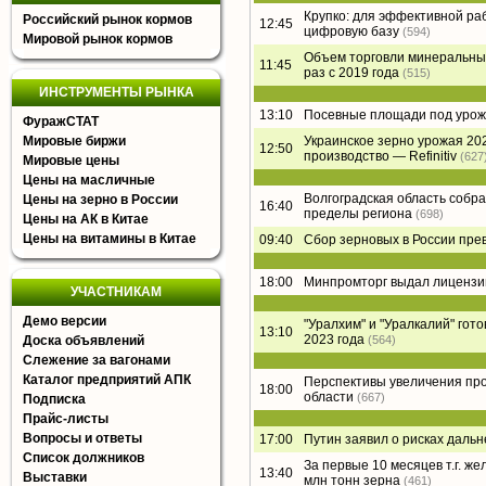
Крупко: для эффективной ра
Российский рынок кормов
12:45
цифровую базу
(594)
Мировой рынок кормов
Объем торговли минеральным
11:45
раз с 2019 года
(515)
ИНСТРУМЕНТЫ РЫНКА
13:10
Посевные площади под урожа
ФуражСТАТ
Мировые биржи
Украинское зерно урожая 202
12:50
производство — Refinitiv
(627
Мировые цены
Цены на масличные
Волгоградская область собра
Цены на зерно в России
16:40
пределы региона
(698)
Цены на АК в Китае
Цены на витамины в Китае
09:40
Сбор зерновых в России пре
18:00
Минпромторг выдал лицензии
УЧАСТНИКАМ
Демо версии
"Уралхим" и "Уралкалий" гот
13:10
2023 года
Доска объявлений
(564)
Слежение за вагонами
Каталог предприятий АПК
Перспективы увеличения про
18:00
области
(667)
Подписка
Прайс-листы
Вопросы и ответы
17:00
Путин заявил о рисках даль
Список должников
За первые 10 месяцев т.г. 
13:40
Выставки
млн тонн зерна
(461)