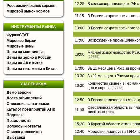
12:25
В сельхозорганизациях РФ с
Российский рынок кормов
Мировой рынок кормов
11:15
В России сократилось поголо
ИНСТРУМЕНТЫ РЫНКА
13:00
В России сократилось поголо
ФуражСТАТ
17:00
Возрождение промышленного
Мировые биржи
Мировые цены
Цены на масличные
Мясное животноводство Кузба
18:00
(19755)
Цены на зерно в России
Цены на АК в Китае
17:00
За 11 месяцев в России прои
Цены на витамины в Китае
13:30
За 11 месяцев в России прои
Количество свиней в Германии
УЧАСТНИКАМ
10:30
цен и спроса
(17778)
Демо версии
Доска объявлений
12:50
В России подешевело мясо к
Слежение за вагонами
Свердловская область выпла
Каталог предприятий АПК
11:50
животных
(749)
Подписка
Прайс-листы
15:20
В Курской области стали пр
Вопросы и ответы
12:40
Мордовия лидирует в ПФО по
Список должников
Выставки