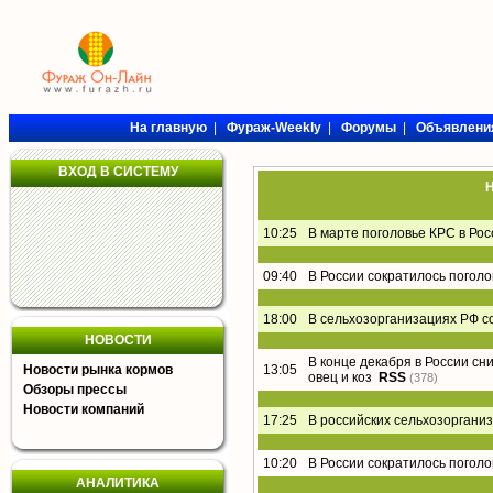
На главную
|
Фураж-Weekly
|
Форумы
|
Объявлени
ВХОД В СИСТЕМУ
Н
10:25
В марте поголовье КРС в Рос
09:40
В России сократилось поголо
18:00
В сельхозорганизациях РФ со
НОВОСТИ
В конце декабря в России сн
Новости рынка кормов
13:05
овец и коз
RSS
(378)
Обзоры прессы
Новости компаний
17:25
В российских сельхозоргани
10:20
В России сократилось поголо
АНАЛИТИКА