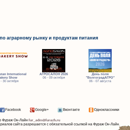
по аграрному рынку и продуктам питания
tan International
АГРОСАЛОН 2026
День поля
akery Show
06 - 09 октября
"ВолгоградАГРО"
 - 30 октября
06 - 07 августа
Facebook
Google+
Вконтакте
Одноклассники
р Фураж Он-Лайн
ериалов сайта разрешается с обязательной ссылкой на Фураж Он-Лайн.