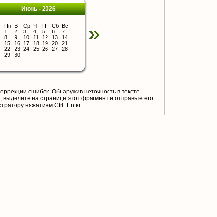
Июнь - 2026
Пн
Вт
Ср
Чт
Пт
Сб
Вс
1
2
3
4
5
6
7
8
9
10
11
12
13
14
15
16
17
18
19
20
21
22
23
24
25
26
27
28
29
30
коррекции ошибок. Обнаружив неточность в тексте
 выделите на странице этот фрагмент и отправьте его
тратору нажатием Ctrl+Enter.