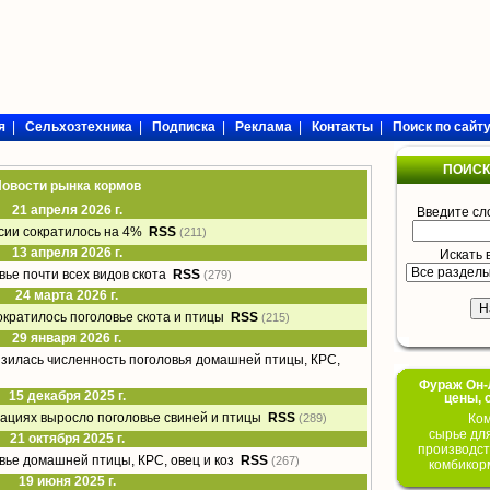
я
|
Сельхозтехника
|
Подписка
|
Реклама
|
Контакты
|
Поиск по сайт
ПОИСК
овости рынка кормов
21 апреля 2026 г.
Введите сл
сии сократилось на 4%
RSS
(211)
13 апреля 2026 г.
Искать 
вье почти всех видов скота
RSS
(279)
24 марта 2026 г.
кратилось поголовье скота и птицы
RSS
(215)
29 января 2026 г.
изилась численность поголовья домашней птицы, КРС,
Фураж Он-Л
15 декабря 2025 г.
цены, 
зациях выросло поголовье свиней и птицы
RSS
(289)
Ком
сырье дл
21 октября 2025 г.
производст
вье домашней птицы, КРС, овец и коз
RSS
(267)
комбикор
19 июня 2025 г.