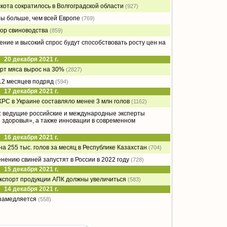
скота сократилось в Волгоградской области
(927)
ы больше, чем всей Европе
(769)
тор свиноводства
(859)
ние и высокий спрос будут способствовать росту цен на
20 декабря 2021 г.
орт мяса вырос на 30%
(2827)
12 месяцев подряд
(594)
17 декабря 2021 г.
КРС в Украине составляло менее 3 млн голов
(1162)
: ведущие российские и международные эксперты
 здоровья», а также инновации в современном
16 декабря 2021 г.
а 255 тыс. голов за месяц в Республике Казахстан
(704)
нению свиней запустят в России в 2022 году
(728)
15 декабря 2021 г.
 экспорт продукции АПК должны увеличиться
(583)
14 декабря 2021 г.
 замедляется
(558)