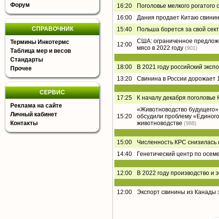
Форум
16:20
Поголовье мелкого рогатого 
16:00
Дания продает Китаю свинин
СПРАВОЧНИК
15:40
Польша борется за свой сек
США: ограниченное предложе
Термины Инкотермс
12:00
мясо в 2022 году
(901)
Таблица мер и весов
Стандарты
18:00
В 2021 году российский эксп
Прочее
13:20
Свинина в России дорожает 
СЕРВИС
17:25
К началу декабря поголовье 
Реклама на сайте
«Животноводство будущего»
Личный кабинет
15:20
обсудили проблему «Единого
Контакты
животноводстве
(988)
15:00
Численность КРС снизилась н
14:40
Генетический центр по осеме
12:00
В 2022 году производство и
12:00
Экспорт свинины из Канады