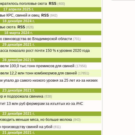
ократилось поголовье скота
RSS
(400)
17 апреля 2025 г.
вье КРС, свиней и овец
RSS
(842)
18 декабря 2024 г.
вье скота
RSS
(828)
18 марта 2024 г.
 свиноводства во Владимирской области
(701)
29 декабря 2021 г.
сса показало рост почти 150 % к уровню 2020 года
28 декабря 2021 г.
звели 100,0 тыс.тонн премиксов для свиней
(17956)
звели 12,2 млн тонн комбикормов для свиней
(17851)
 упало до самого низкого уровня за 25 лет из-за низких
23 декабря 2021 г.
ур и подорожала свинина
(838)
тит 13 млн руб фермерам за изъятых из-за АЧС
22 декабря 2021 г.
оизводить меньше мяса, но больше молока
(843)
 производству свиней на убой
(811)
21 декабря 2021 г.