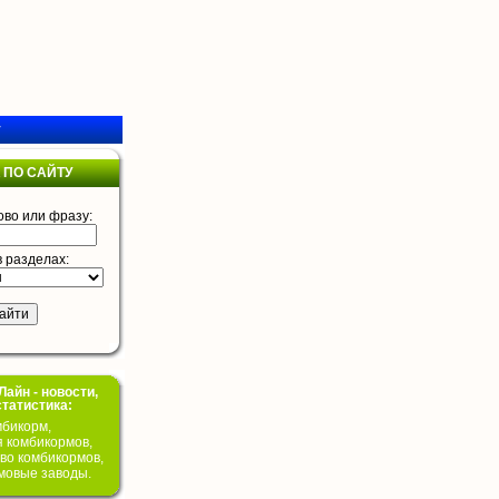
у
 ПО САЙТУ
ово или фразу:
в разделах:
айн - новости,
статистика:
бикорм,
я комбикормов,
во комбикормов,
мовые заводы.