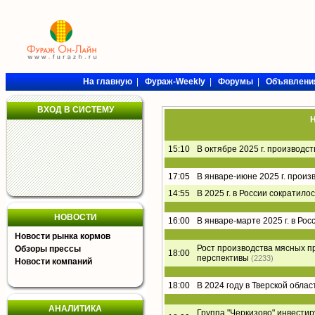
На главную
|
Фураж-Weekly
|
Форумы
|
Объявлени
ВХОД В СИСТЕМУ
Н
15:10
В октябре 2025 г. производс
17:05
В январе-июне 2025 г. произ
14:55
В 2025 г. в России сократил
НОВОСТИ
16:00
В январе-марте 2025 г. в Ро
Новости рынка кормов
Рост производства мясных пр
Обзоры прессы
18:00
перспективы
(2233)
Новости компаний
18:00
В 2024 году в Тверской обла
АНАЛИТИКА
Группа "Черкизово" инвести