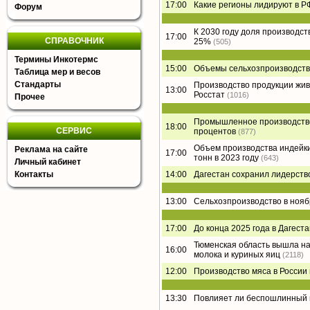
17:00
Какие регионы лидируют в Р
Форум
К 2030 году доля производст
17:00
СПРАВОЧНИК
25%
(505)
Термины Инкотермс
15:00
Объемы сельхозпроизводства
Таблица мер и весов
Стандарты
Производство продукции живо
13:00
Росстат
(1016)
Прочее
Промышленное производство 
18:00
СЕРВИС
процентов
(877)
Объем производства индейки
Реклама на сайте
17:00
тонн в 2023 году
(643)
Личный кабинет
Контакты
14:00
Дагестан сохранил лидерство
13:00
Сельхозпроизводство в нояб
17:00
До конца 2025 года в Дагес
Тюменская область вышла на
16:00
молока и куриных яиц
(2118)
12:00
Производство мяса в России
13:30
Повлияет ли беспошлинный в