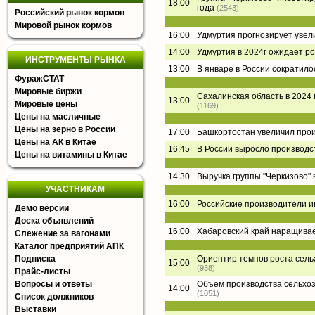
18:00
года
(2543)
Российский рынок кормов
Мировой рынок кормов
16:00
Удмуртия прогнозирует увел
14:00
Удмуртия в 2024г ожидает р
ИНСТРУМЕНТЫ РЫНКА
13:00
В январе в России сократил
ФуражСТАТ
Мировые биржи
Сахалинская область в 2024
13:00
Мировые цены
(1169)
Цены на масличные
Цены на зерно в России
17:00
Башкортостан увеличил прои
Цены на АК в Китае
16:45
В России выросло производс
Цены на витамины в Китае
14:30
Выручка группы "Черкизово" в
УЧАСТНИКАМ
16:00
Российские производители ин
Демо версии
Доска объявлений
16:00
Хабаровский край наращивае
Слежение за вагонами
Каталог предприятий АПК
Подписка
Ориентир темпов роста сель
15:00
(938)
Прайс-листы
Вопросы и ответы
Объем производства сельхоз
14:00
(1051)
Список должников
Выставки