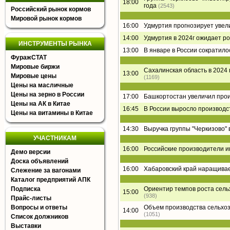
18:00
года
(2543)
Российский рынок кормов
Мировой рынок кормов
16:00
Удмуртия прогнозирует увел
14:00
Удмуртия в 2024г ожидает р
ИНСТРУМЕНТЫ РЫНКА
13:00
В январе в России сократил
ФуражСТАТ
Мировые биржи
Сахалинская область в 2024
13:00
Мировые цены
(1169)
Цены на масличные
Цены на зерно в России
17:00
Башкортостан увеличил прои
Цены на АК в Китае
16:45
В России выросло производс
Цены на витамины в Китае
14:30
Выручка группы "Черкизово" в
УЧАСТНИКАМ
16:00
Российские производители ин
Демо версии
Доска объявлений
16:00
Хабаровский край наращивае
Слежение за вагонами
Каталог предприятий АПК
Подписка
Ориентир темпов роста сель
15:00
(938)
Прайс-листы
Вопросы и ответы
Объем производства сельхоз
14:00
(1051)
Список должников
Выставки