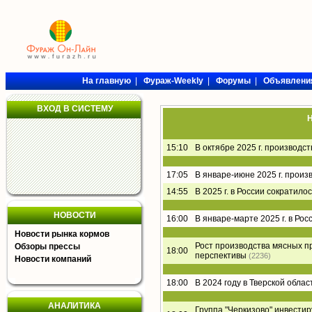
На главную
|
Фураж-Weekly
|
Форумы
|
Объявлени
ВХОД В СИСТЕМУ
Н
15:10
В октябре 2025 г. производс
17:05
В январе-июне 2025 г. произ
14:55
В 2025 г. в России сократил
НОВОСТИ
16:00
В январе-марте 2025 г. в Ро
Новости рынка кормов
Рост производства мясных пр
Обзоры прессы
18:00
перспективы
(2236)
Новости компаний
18:00
В 2024 году в Тверской обла
АНАЛИТИКА
Группа "Черкизово" инвести