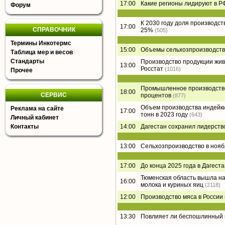
17:00
Какие регионы лидируют в Р
Форум
К 2030 году доля производст
17:00
СПРАВОЧНИК
25%
(505)
Термины Инкотермс
15:00
Объемы сельхозпроизводства
Таблица мер и весов
Стандарты
Производство продукции живо
13:00
Росстат
(1016)
Прочее
Промышленное производство 
18:00
СЕРВИС
процентов
(877)
Объем производства индейки
Реклама на сайте
17:00
тонн в 2023 году
(643)
Личный кабинет
Контакты
14:00
Дагестан сохранил лидерство
13:00
Сельхозпроизводство в нояб
17:00
До конца 2025 года в Дагес
Тюменская область вышла на
16:00
молока и куриных яиц
(2118)
12:00
Производство мяса в России
13:30
Повлияет ли беспошлинный в