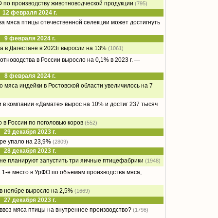
Ф по производству животноводческой продукции
(795)
12 февраля 2024 г.
ва мяса птицы отечественной селекции может достигнуть
9 февраля 2024 г.
 в Дагестане в 2023г выросли на 13%
(1061)
тноводства в России выросло на 0,1% в 2023 г. —
8 февраля 2024 г.
мяса индейки в Ростовской области увеличилось на 7
 в компании «Дамате» вырос на 10% и достиг 237 тысяч
 в России по поголовью коров
(552)
29 декабря 2023 г.
ре упало на 23,9%
(2809)
28 декабря 2023 г.
тане планируют запустить три яичные птицефабрики
(1948)
 1-е место в УрФО по объемам производства мяса,
 в ноябре выросло на 2,5%
(1669)
27 декабря 2023 г.
воз мяса птицы на внутреннее производство?
(1798)