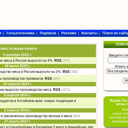
я
|
Сельхозтехника
|
Подписка
|
Реклама
|
Контакты
|
Поиск по сайт
ПОИСК
овости рынка кормов
9 декабря 2025 г.
Введите сл
тво мяса в России выросло на 4%
RSS
(277)
28 июля 2025 г.
Искать 
водство мяса в России выросло на 2%
RSS
(386)
ось производство премиксов
RSS
(437)
29 апреля 2025 г.
ссии выросло производство мяса
RSS
(1071)
8 апреля 2024 г.
Фураж Он-Л
одуктов в Алтайском крае: новые тенденции и
цены, 
Ком
2 апреля 2024 г.
сырье дл
сти увеличилось производство молока и мяса
(959)
производст
27 марта 2024 г.
комбикор
рует в птицефабрику в Башкирии 5 млрд в ближайшие два