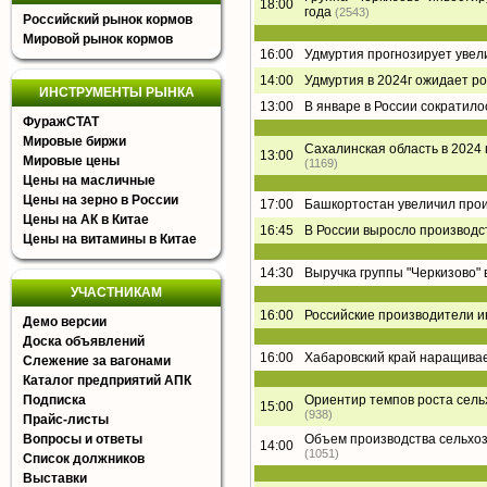
18:00
года
(2543)
Российский рынок кормов
Мировой рынок кормов
16:00
Удмуртия прогнозирует увел
14:00
Удмуртия в 2024г ожидает р
ИНСТРУМЕНТЫ РЫНКА
13:00
В январе в России сократил
ФуражСТАТ
Мировые биржи
Сахалинская область в 2024
13:00
Мировые цены
(1169)
Цены на масличные
Цены на зерно в России
17:00
Башкортостан увеличил прои
Цены на АК в Китае
16:45
В России выросло производс
Цены на витамины в Китае
14:30
Выручка группы "Черкизово" в
УЧАСТНИКАМ
16:00
Российские производители ин
Демо версии
Доска объявлений
16:00
Хабаровский край наращивае
Слежение за вагонами
Каталог предприятий АПК
Подписка
Ориентир темпов роста сель
15:00
(938)
Прайс-листы
Вопросы и ответы
Объем производства сельхоз
14:00
(1051)
Список должников
Выставки