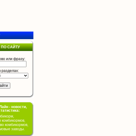
у
 ПО САЙТУ
ово или фразу:
в разделах:
айн - новости,
статистика:
бикорм,
я комбикормов,
во комбикормов,
мовые заводы.