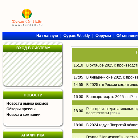
На главную
|
Фураж-Weekly
|
Форумы
|
Объявлени
ВХОД В СИСТЕМУ
Н
15:10
В октябре 2025 г. производс
17:05
В январе-июне 2025 г. произ
14:55
В 2025 г. в России сократил
НОВОСТИ
16:00
В январе-марте 2025 г. в Ро
Новости рынка кормов
Рост производства мясных пр
Обзоры прессы
18:00
перспективы
(2233)
Новости компаний
18:00
В 2024 году в Тверской обла
АНАЛИТИКА
Группа "Черкизово" инвести