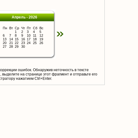
Апрель - 2026
Пн
Вт
Ср
Чт
Пт
Сб
Вс
1
2
3
4
5
6
7
8
9
10
11
12
13
14
15
16
17
18
19
20
21
22
23
24
25
26
27
28
29
30
коррекции ошибок. Обнаружив неточность в тексте
 выделите на странице этот фрагмент и отправьте его
тратору нажатием Ctrl+Enter.