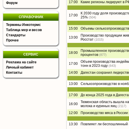
17:00
Какие регионы лидируют в Р
Форум
К 2030 году доля производст
17:00
СПРАВОЧНИК
25%
(504)
Термины Инкотермс
15:00
Объемы сельхозпроизводства
Таблица мер и весов
Стандарты
Производство продукции живо
13:00
Росстат
(1015)
Прочее
Промышленное производство 
18:00
СЕРВИС
процентов
(877)
Объем производства индейки
Реклама на сайте
17:00
тонн в 2023 году
(643)
Личный кабинет
Контакты
14:00
Дагестан сохранил лидерство
13:00
Сельхозпроизводство в нояб
17:00
До конца 2025 года в Дагес
Тюменская область вышла на
16:00
молока и куриных яиц
(2117)
12:00
Производство мяса в России
13:30
Повлияет ли беспошлинный в