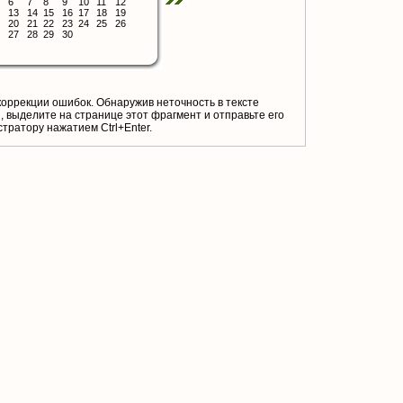
6
7
8
9
10
11
12
13
14
15
16
17
18
19
20
21
22
23
24
25
26
27
28
29
30
коррекции ошибок. Обнаружив неточность в тексте
 выделите на странице этот фрагмент и отправьте его
тратору нажатием Ctrl+Enter.