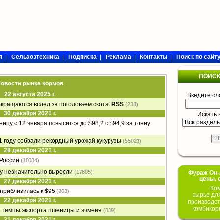
я
|
Сельхозтехника
|
Подписка
|
Реклама
|
Контакты
|
Поиск по сайт
ПОИСК
овости рынка кормов
22 августа 2025 г.
Введите сл
окращаются вслед за поголовьем скота
RSS
(233)
30 декабря 2021 г.
Искать 
цу с 12 января повысится до $98,2 с $94,9 за тонну
1 году собрали рекордный урожай кукурузы
(55023)
28 декабря 2021 г.
 России
(18034)
у незначительно выросли
(17805)
Фураж Он-Л
цены, 
27 декабря 2021 г.
Ком
приблизилась к $95
(863)
сырье дл
22 декабря 2021 г.
производст
комбикор
е темпы экспорта пшеницы и ячменя
(839)
21 декабря 2021 г.