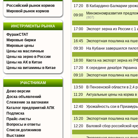
Российский рынок кормов
17:20
В Кабардино-Балкарии урожа
Мировой рынок кормов
Минэкономразвития предложи
09:00
(807)
ИНСТРУМЕНТЫ РЫНКА
17:00
Экспорт зерна из России с 1
ФуражСТАТ
Мировые биржи
16:45
Экспортная пошлина на пшен
Мировые цены
09:30
На Кубани завершился пилот
Цены на масличные
Цены на зерно в России
18:00
Квота на экспорт зерна из РФ
Цены на АК в Китае
Цены на витамины в Китае
17:20
К середине декабря Украина 
09:10
Экспортная пошлина на пшен
УЧАСТНИКАМ
13:50
В Пензенской области в 2,4 
Демо версии
11:20
Актуальные цены на корма в
Доска объявлений
Слежение за вагонами
12:40
Урожайность сои в Приамурь
Каталог предприятий АПК
Подписка
15:20
Экспортная пошлина на пшен
Прайс-листы
Вопросы и ответы
12:20
Валовой сбор российской кук
Список должников
Выставки