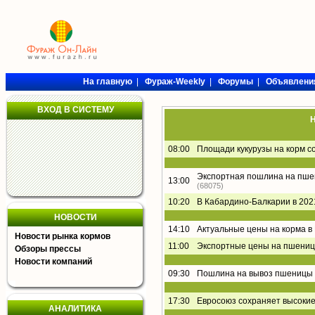
На главную
|
Фураж-Weekly
|
Форумы
|
Объявлени
ВХОД В СИСТЕМУ
Н
08:00
Площади кукурузы на корм с
Экспортная пошлина на пшени
13:00
(68075)
10:20
В Кабардино-Балкарии в 202
НОВОСТИ
14:10
Актуальные цены на корма в
Новости рынка кормов
11:00
Экспортные цены на пшениц
Обзоры прессы
Новости компаний
09:30
Пошлина на вывоз пшеницы 
17:30
Евросоюз сохраняет высоки
АНАЛИТИКА