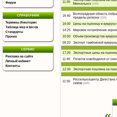
Экспортная пошлина на пшени
11:30
Форум
Минсельхоз
(649)
Волгоградская область собра
СПРАВОЧНИК
16:40
пределы региона
(699)
Термины Инкотермс
16:00
Цены на пшеницу и кукурузу
Таблица мер и весов
14:25
Мировое потребление зернов
Стандарты
10:00
Объем производства кукурузы
Прочее
09:20
Экспорт тамбовской кукурузы
СЕРВИС
17:20
Экспортные цены на пшениц
Реклама на сайте
11:40
Початок освободился от снег
Личный кабинет
Контакты
12:30
Экспортная пошлина на пшени
Россельхозцентр Дагестана 
11:50
севом
(608)