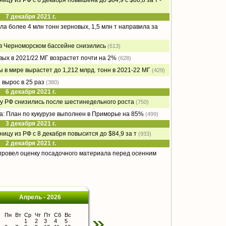
цу из РФ с 8 декабря повышена до $84,9 с $80,8 за т -
7 декабря 2021 г.
ла более 4 млн тонн зерновых, 1,5 млн т направила за
 в Черноморском бассейне снизились
(613)
ых в 2021/22 МГ возрастет почти на 2%
(628)
 в мире вырастет до 1,212 млрд. тонн в 2021-22 МГ
(429)
 вырос в 25 раз
(380)
6 декабря 2021 г.
у РФ снизились после шестинедельного роста
(750)
а: План по кукурузе выполнен в Приморье на 85%
(499)
3 декабря 2021 г.
цу из РФ с 8 декабря повысится до $84,9 за т
(933)
2 декабря 2021 г.
провел оценку посадочного материала перед осенним
Апрель - 2026
Пн
Вт
Ср
Чт
Пт
Сб
Вс
1
2
3
4
5