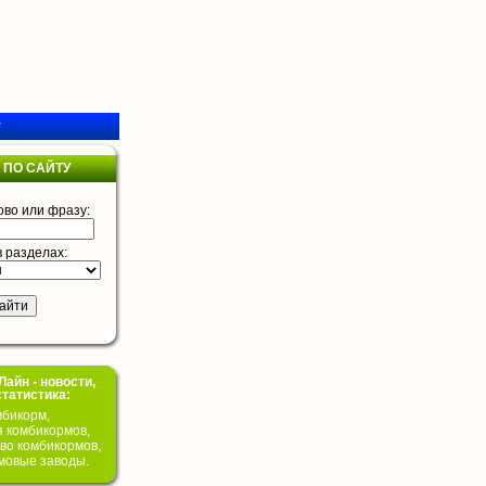
у
 ПО САЙТУ
ово или фразу:
в разделах:
айн - новости,
статистика:
бикорм,
я комбикормов,
во комбикормов,
мовые заводы.