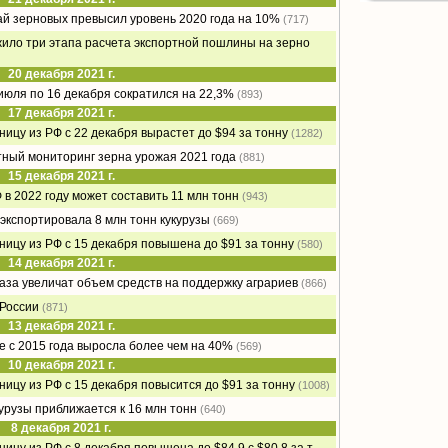
й зерновых превысил уровень 2020 года на 10%
(717)
ло три этапа расчета экспортной пошлины на зерно
20 декабря 2021 г.
 июля по 16 декабря сократился на 22,3%
(893)
17 декабря 2021 г.
ицу из РФ с 22 декабря вырастет до $94 за тонну
(1282)
ный мониторинг зерна урожая 2021 года
(881)
15 декабря 2021 г.
 в 2022 году может составить 11 млн тонн
(943)
экспортировала 8 млн тонн кукурузы
(669)
ицу из РФ с 15 декабря повышена до $91 за тонну
(580)
14 декабря 2021 г.
раза увеличат объем средств на поддержку аграриев
(866)
 России
(871)
13 декабря 2021 г.
е с 2015 года выросла более чем на 40%
(569)
10 декабря 2021 г.
ицу из РФ с 15 декабря повысится до $91 за тонну
(1008)
урузы приближается к 16 млн тонн
(640)
8 декабря 2021 г.