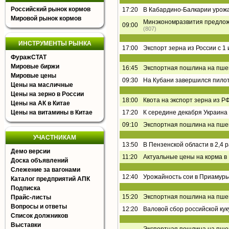
Российский рынок кормов
17:20
В Кабардино-Балкарии урожа
Мировой рынок кормов
Минэкономразвития предложи
09:00
(807)
ИНСТРУМЕНТЫ РЫНКА
17:00
Экспорт зерна из России с 1
ФуражСТАТ
Мировые биржи
16:45
Экспортная пошлина на пшен
Мировые цены
09:30
На Кубани завершился пилот
Цены на масличные
Цены на зерно в России
18:00
Квота на экспорт зерна из РФ
Цены на АК в Китае
Цены на витамины в Китае
17:20
К середине декабря Украина 
09:10
Экспортная пошлина на пшен
УЧАСТНИКАМ
13:50
В Пензенской области в 2,4 
Демо версии
11:20
Актуальные цены на корма в
Доска объявлений
Слежение за вагонами
12:40
Урожайность сои в Приамурь
Каталог предприятий АПК
Подписка
15:20
Экспортная пошлина на пшен
Прайс-листы
Вопросы и ответы
12:20
Валовой сбор российской кук
Список должников
Выставки