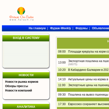
На главную
|
Фураж-Weekly
|
Форумы
|
Объявлени
ВХОД В СИСТЕМУ
Н
08:00
Площади кукурузы на корм с
Экспортная пошлина на пшени
13:00
(68075)
10:20
В Кабардино-Балкарии в 202
НОВОСТИ
14:10
Актуальные цены на корма в
Новости рынка кормов
11:00
Экспортные цены на пшениц
Обзоры прессы
Новости компаний
09:30
Пошлина на вывоз пшеницы 
17:30
Евросоюз сохраняет высоки
АНАЛИТИКА