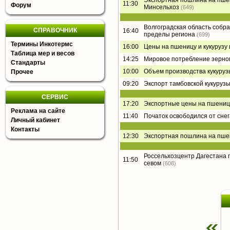
Экспортная пошлина на пшени
11:30
Форум
Минсельхоз
(649)
Волгоградская область собра
СПРАВОЧНИК
16:40
пределы региона
(699)
Термины Инкотермс
16:00
Цены на пшеницу и кукурузу
Таблица мер и весов
14:25
Мировое потребление зернов
Стандарты
10:00
Объем производства кукурузы
Прочее
09:20
Экспорт тамбовской кукурузы
СЕРВИС
17:20
Экспортные цены на пшениц
Реклама на сайте
11:40
Початок освободился от снег
Личный кабинет
Контакты
12:30
Экспортная пошлина на пшени
Россельхозцентр Дагестана 
11:50
севом
(608)