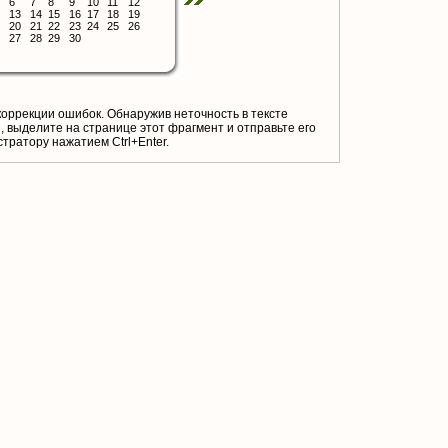
6
7
8
9
10
11
12
13
14
15
16
17
18
19
20
21
22
23
24
25
26
27
28
29
30
коррекции ошибок. Обнаружив неточность в тексте
 выделите на странице этот фрагмент и отправьте его
тратору нажатием Ctrl+Enter.