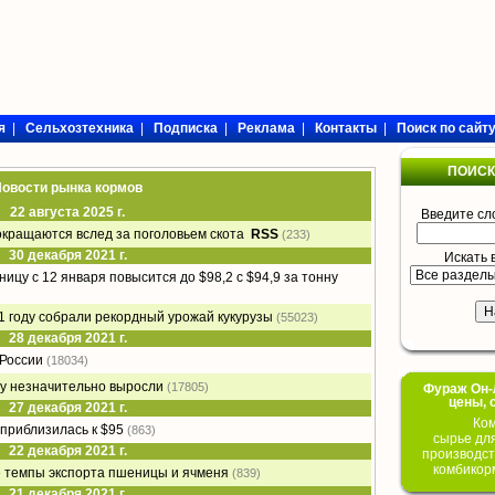
я
|
Сельхозтехника
|
Подписка
|
Реклама
|
Контакты
|
Поиск по сайт
ПОИСК
овости рынка кормов
22 августа 2025 г.
Введите сл
окращаются вслед за поголовьем скота
RSS
(233)
30 декабря 2021 г.
Искать 
цу с 12 января повысится до $98,2 с $94,9 за тонну
1 году собрали рекордный урожай кукурузы
(55023)
28 декабря 2021 г.
 России
(18034)
у незначительно выросли
(17805)
Фураж Он-Л
цены, 
27 декабря 2021 г.
Ком
приблизилась к $95
(863)
сырье дл
22 декабря 2021 г.
производст
комбикор
е темпы экспорта пшеницы и ячменя
(839)
21 декабря 2021 г.