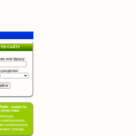
у
 ПО САЙТУ
ово или фразу:
в разделах:
айн - новости,
статистика:
бикорм,
я комбикормов,
во комбикормов,
мовые заводы.