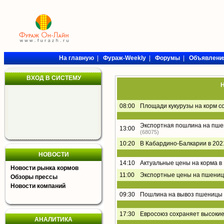
На главную
|
Фураж-Weekly
|
Форумы
|
Объявлени
ВХОД В СИСТЕМУ
Н
08:00
Площади кукурузы на корм с
Экспортная пошлина на пшени
13:00
(68075)
10:20
В Кабардино-Балкарии в 202
НОВОСТИ
14:10
Актуальные цены на корма в
Новости рынка кормов
11:00
Экспортные цены на пшениц
Обзоры прессы
Новости компаний
09:30
Пошлина на вывоз пшеницы 
17:30
Евросоюз сохраняет высоки
АНАЛИТИКА