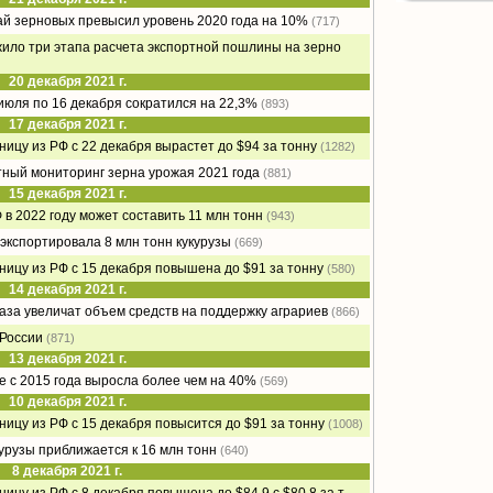
й зерновых превысил уровень 2020 года на 10%
(717)
ло три этапа расчета экспортной пошлины на зерно
20 декабря 2021 г.
 июля по 16 декабря сократился на 22,3%
(893)
17 декабря 2021 г.
ицу из РФ с 22 декабря вырастет до $94 за тонну
(1282)
ный мониторинг зерна урожая 2021 года
(881)
15 декабря 2021 г.
 в 2022 году может составить 11 млн тонн
(943)
экспортировала 8 млн тонн кукурузы
(669)
ицу из РФ с 15 декабря повышена до $91 за тонну
(580)
14 декабря 2021 г.
раза увеличат объем средств на поддержку аграриев
(866)
 России
(871)
13 декабря 2021 г.
е с 2015 года выросла более чем на 40%
(569)
10 декабря 2021 г.
ицу из РФ с 15 декабря повысится до $91 за тонну
(1008)
урузы приближается к 16 млн тонн
(640)
8 декабря 2021 г.