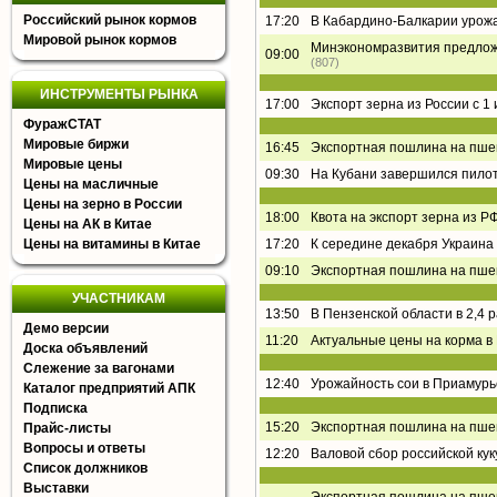
Российский рынок кормов
17:20
В Кабардино-Балкарии урожа
Мировой рынок кормов
Минэкономразвития предложи
09:00
(807)
ИНСТРУМЕНТЫ РЫНКА
17:00
Экспорт зерна из России с 1
ФуражСТАТ
Мировые биржи
16:45
Экспортная пошлина на пшен
Мировые цены
09:30
На Кубани завершился пилот
Цены на масличные
Цены на зерно в России
18:00
Квота на экспорт зерна из РФ
Цены на АК в Китае
Цены на витамины в Китае
17:20
К середине декабря Украина 
09:10
Экспортная пошлина на пшен
УЧАСТНИКАМ
13:50
В Пензенской области в 2,4 
Демо версии
11:20
Актуальные цены на корма в
Доска объявлений
Слежение за вагонами
12:40
Урожайность сои в Приамурь
Каталог предприятий АПК
Подписка
15:20
Экспортная пошлина на пшен
Прайс-листы
Вопросы и ответы
12:20
Валовой сбор российской кук
Список должников
Выставки