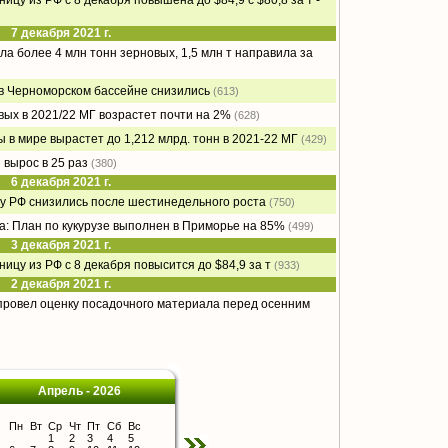
цу из РФ с 8 декабря повышена до $84,9 с $80,8 за т -
7 декабря 2021 г.
ла более 4 млн тонн зерновых, 1,5 млн т направила за
 в Черноморском бассейне снизились
(613)
ых в 2021/22 МГ возрастет почти на 2%
(628)
 в мире вырастет до 1,212 млрд. тонн в 2021-22 МГ
(429)
 вырос в 25 раз
(380)
6 декабря 2021 г.
у РФ снизились после шестинедельного роста
(750)
а: План по кукурузе выполнен в Приморье на 85%
(499)
3 декабря 2021 г.
цу из РФ с 8 декабря повысится до $84,9 за т
(933)
2 декабря 2021 г.
провел оценку посадочного материала перед осенним
Апрель - 2026
Пн
Вт
Ср
Чт
Пт
Сб
Вс
1
2
3
4
5