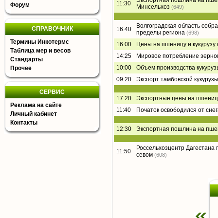
Экспортная пошлина на пшени
11:30
Форум
Минсельхоз
(649)
Волгоградская область собра
СПРАВОЧНИК
16:40
пределы региона
(698)
Термины Инкотермс
16:00
Цены на пшеницу и кукурузу
Таблица мер и весов
14:25
Мировое потребление зернов
Стандарты
10:00
Объем производства кукурузы
Прочее
09:20
Экспорт тамбовской кукурузы
СЕРВИС
17:20
Экспортные цены на пшениц
Реклама на сайте
11:40
Початок освободился от снег
Личный кабинет
Контакты
12:30
Экспортная пошлина на пшени
Россельхозцентр Дагестана 
11:50
севом
(608)