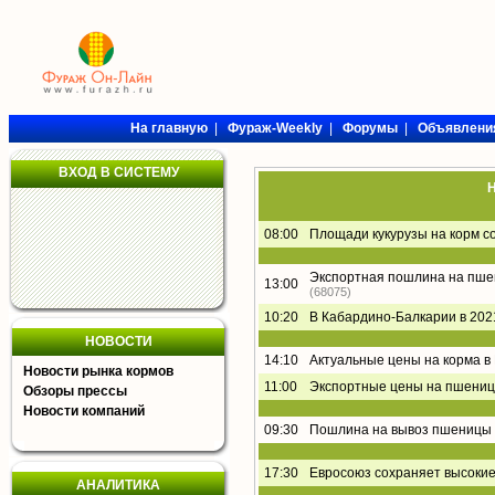
На главную
|
Фураж-Weekly
|
Форумы
|
Объявлени
ВХОД В СИСТЕМУ
Н
08:00
Площади кукурузы на корм с
Экспортная пошлина на пшени
13:00
(68075)
10:20
В Кабардино-Балкарии в 202
НОВОСТИ
14:10
Актуальные цены на корма в
Новости рынка кормов
11:00
Экспортные цены на пшениц
Обзоры прессы
Новости компаний
09:30
Пошлина на вывоз пшеницы 
17:30
Евросоюз сохраняет высоки
АНАЛИТИКА