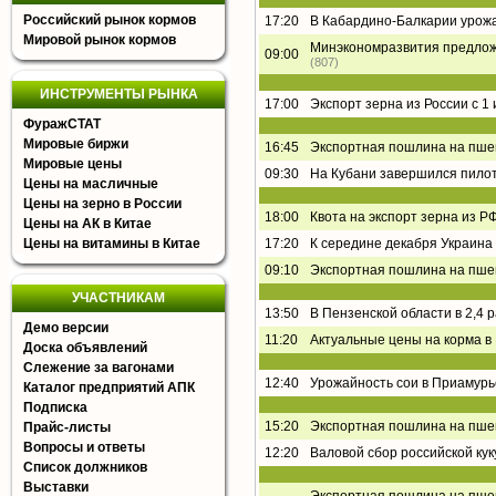
Российский рынок кормов
17:20
В Кабардино-Балкарии урожа
Мировой рынок кормов
Минэкономразвития предложи
09:00
(807)
ИНСТРУМЕНТЫ РЫНКА
17:00
Экспорт зерна из России с 1
ФуражСТАТ
Мировые биржи
16:45
Экспортная пошлина на пшен
Мировые цены
09:30
На Кубани завершился пилот
Цены на масличные
Цены на зерно в России
18:00
Квота на экспорт зерна из РФ
Цены на АК в Китае
Цены на витамины в Китае
17:20
К середине декабря Украина 
09:10
Экспортная пошлина на пшен
УЧАСТНИКАМ
13:50
В Пензенской области в 2,4 
Демо версии
11:20
Актуальные цены на корма в
Доска объявлений
Слежение за вагонами
12:40
Урожайность сои в Приамурь
Каталог предприятий АПК
Подписка
15:20
Экспортная пошлина на пшен
Прайс-листы
Вопросы и ответы
12:20
Валовой сбор российской кук
Список должников
Выставки