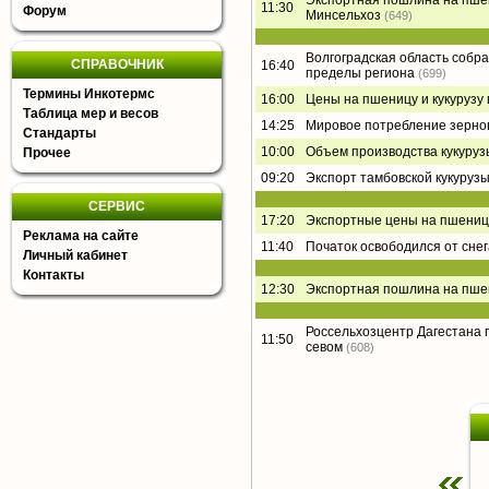
Экспортная пошлина на пшени
11:30
Форум
Минсельхоз
(649)
Волгоградская область собра
СПРАВОЧНИК
16:40
пределы региона
(699)
Термины Инкотермс
16:00
Цены на пшеницу и кукурузу
Таблица мер и весов
14:25
Мировое потребление зернов
Стандарты
10:00
Объем производства кукурузы
Прочее
09:20
Экспорт тамбовской кукурузы
СЕРВИС
17:20
Экспортные цены на пшениц
Реклама на сайте
11:40
Початок освободился от снег
Личный кабинет
Контакты
12:30
Экспортная пошлина на пшени
Россельхозцентр Дагестана 
11:50
севом
(608)