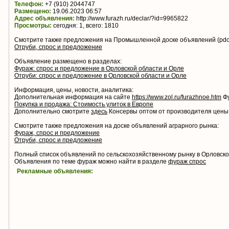
Телефон:
+7 (910) 2044747
Размещено:
19.06.2023 06:57
Адрес объявления:
http://www.furazh.ru/declar/?id=9965822
Просмотры:
сегодня: 1, всего: 1810
Смотрите также предложения на Промышленной доске объявлений (pdo.
Отруби, спрос и предложение
Объявление размещено в разделах:
Фураж: спрос и предложение в Орловской области и Орле
Отруби: спрос и предложение в Орловской области и Орле
Информация, цены, новости, аналитика:
Дополнительная информация на сайте
https://www.zol.ru/furazhnoe.htm
Фу
Покупка и продажа: Стоимость улиток в Европе
Дополнительно смотрите
здесь
Консервы оптом от производителя цены
Смотрите также предложения на доске объявлений аграрного рынка:
Фураж, спрос и предложение
Отруби, спрос и предложение
Полный список объявлений по сельскохозяйственному рынку в Орловск
Объявления по теме фураж можно найти в разделе
фураж спрос
Рекламные объявления: