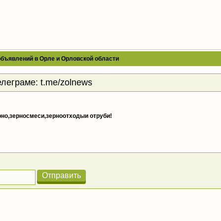
объявлений в Орле и Орловской области
елеграме:
t.me/zolnews
но,зерносмеси,зерноотходыи отруби!
Отправить