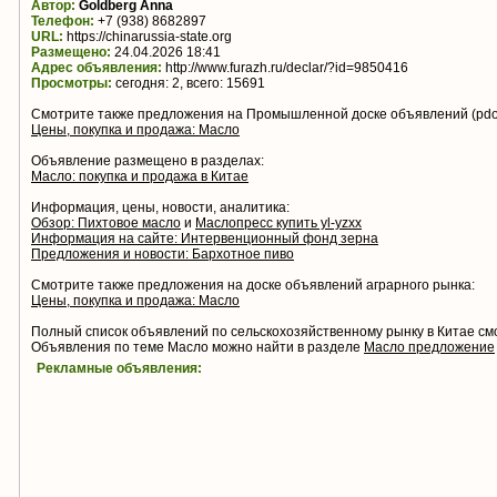
Автор:
Goldberg Anna
Телефон:
+7 (938) 8682897
URL:
https://chinarussia-state.org
Размещено:
24.04.2026 18:41
Адрес объявления:
http://www.furazh.ru/declar/?id=9850416
Просмотры:
сегодня: 2, всего: 15691
Смотрите также предложения на Промышленной доске объявлений (pdo.
Цены, покупка и продажа: Масло
Объявление размещено в разделах:
Масло: покупка и продажа в Китае
Информация, цены, новости, аналитика:
Обзор: Пихтовое масло
и
Маслопресс купить yl-yzxx
Информация на сайте: Интервенционный фонд зерна
Предложения и новости: Бархотное пиво
Смотрите также предложения на доске объявлений аграрного рынка:
Цены, покупка и продажа: Масло
Полный список объявлений по сельскохозяйственному рынку в Китае с
Объявления по теме Масло можно найти в разделе
Масло предложение
Рекламные объявления: