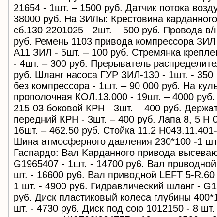
21654 - 1шт. – 1500 руб. Датчик потока возду
38000 руб. На ЗИЛы: Крестовина карданного
сб.130-2201025 - 2шт. – 500 руб. Провода в/
руб. Ремень 1103 привода компрессора ЗИЛ -
А11 ЗИЛ - 5шт. – 100 руб. Стремянка крепл
- 4шт. – 300 руб. Прерыватель распределите
руб. Шланг насоса ГУР ЗИЛ-130 - 1шт. - 350 
без компрессора - 1шт. – 90 000 руб. На ку
прополочная КОЛ.13.000 - 19шт. – 4000 руб.
215-03 боковой КРН - 3шт. – 400 руб. Держа
передний КРН - 3шт. – 400 руб. Лапа 8, 5 Н 
16шт. – 462.50 руб. Стойка 11.2 Н043.11.401-
Шина атмосферного давления 230*100 -1 шт.
Гаспардо: Baл Kapданного привода высева
G1965407 - 1шт. - 14700 py6. Baл npuводной
шт. - 16600 py6. Вал приводной LEFT 5-R.60
1 шт. - 4900 py6. Гидравлический шланг - G1
py6. Диск пластиковый колеса глубины 400*
шт. - 4730 py6. Диск под сою 1012150 - 8 шт.