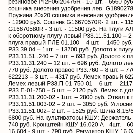
peзиновое I*I2F06I20475R - 10 шт. - 6560 py
сошника внесения удобрения лев. G18902780R
Пружина 20х20 сошника внесения удобрения
- 12900 py6. Сошник G16670570R- 2 шт. - 11
G16670580R - 3 шт. - 11500 py6. На плуги 
к оборотному плугу левый Р33.11.51.100 – 2
плуга правый ПЛЕ 01.100 – 4 шт. – 1450 руб
Р33.39.04 – 1шт. – 13700 руб. Долото к плу
Р33.11.51..240 – 7 шт. – 693 руб. Долото к 
Р33.11.31.240 – 12 шт. – 696 руб. Долото ле
770 руб. Долото правое Р33.760 – 8 шт. – 7
622213 – 3 шт. – 4317 руб. Лемех правый 622
Лемех левый Р33.П-01-750-01 – 6 шт. – 2117
Р33.П-01-750 – 5 шт. – 2120 руб. Лемех с д
Р33.11.31.200-02 - 1шт. – 2800 руб. Отвал к
Р33.11.51.003-02 – 2 шт. – 3050 руб. Углосн
Р33.11.51.002– 2 шт. – 1525 руб. Шина 8,15/6
6800 руб. На культиваторы КШУ: Держатель К
740 руб. Кронштейн КШУ 16.020 А - 4шт. - 
16.604 - 9 шт. - 790 руб. Регулятор КШУ 16.03