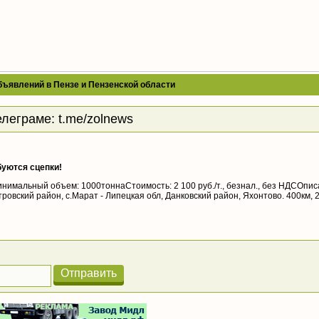
бъявлений в Пензе и Пензенской области
елеграме:
t.me/zolnews
буются сцепки!
инимальный объем: 1000тоннаСтоимость: 2 100 руб./т., безнал., без НДСОпи
ровский район, с.Марат - Липецкая обл, Данковский район, Яхонтово. 400км, 
Отправить