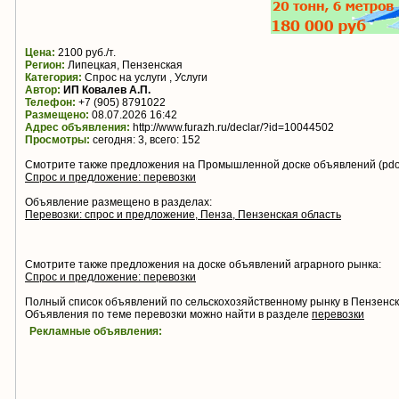
Цена:
2100 руб./т.
Регион:
Липецкая, Пензенская
Категория:
Спрос на услуги , Услуги
Автор:
ИП Ковалев А.П.
Телефон:
+7 (905) 8791022
Размещено:
08.07.2026 16:42
Адрес объявления:
http://www.furazh.ru/declar/?id=10044502
Просмотры:
сегодня: 3, всего: 152
Смотрите также предложения на Промышленной доске объявлений (pdo.
Спрос и предложение: перевозки
Объявление размещено в разделах:
Перевозки: спрос и предложение, Пенза, Пензенская область
Смотрите также предложения на доске объявлений аграрного рынка:
Спрос и предложение: перевозки
Полный список объявлений по сельскохозяйственному рынку в Пензенс
Объявления по теме перевозки можно найти в разделе
перевозки
Рекламные объявления: