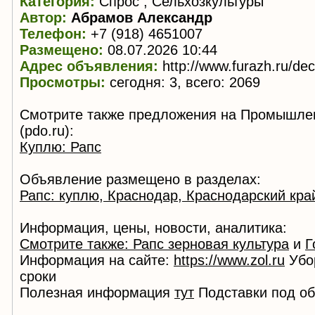
Категория:
Спрос , Сельхозкультуры
Автор:
Абрамов Александр
Телефон:
+7 (918) 4651007
Размещено:
08.07.2026 10:44
Адрес объявления:
http://www.furazh.ru/de
Просмотры:
сегодня: 3, всего: 2069
Смотрите также предложения на Промышле
(pdo.ru):
Куплю: Рапс
Объявление размещено в разделах:
Рапс: куплю, Краснодар, Краснодарский кра
Информация, цены, новости, аналитика:
Смотрите также: Рапс зерновая культура
и
Г
Информация на сайте:
https://www.zol.ru
Убо
сроки
Полезная информация
тут
Подставки под о