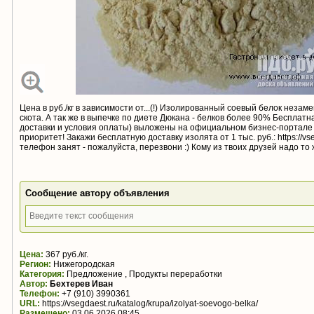
Цена в руб./кг в зависимости от...(!) Изолированный соевый белок неза
скота. А так же в выпечке по диете Дюкана - белков более 90% Бесплат
доставки и условия оплаты) выложены на официальном бизнес-портале 
приоритет! Закажи бесплатную доставку изолята от 1 тыс. руб.: https://vs
телефон занят - пожалуйста, перезвони :) Кому из твоих друзей надо то
Сообщение автору объявления
Цена:
367 руб./кг.
Регион:
Нижегородская
Категория:
Предложение , Продукты переработки
Автор:
Бехтерев Иван
Телефон:
+7 (910) 3990361
URL:
https://vsegdaest.ru/katalog/krupa/izolyat-soevogo-belka/
Размещено:
03.06.2026 08:45