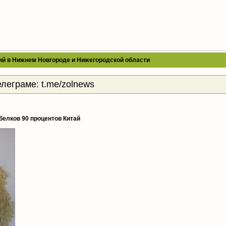
ий в Нижнем Новгороде и Нижегородской области
елеграме:
t.me/zolnews
белков 90 процентов Китай