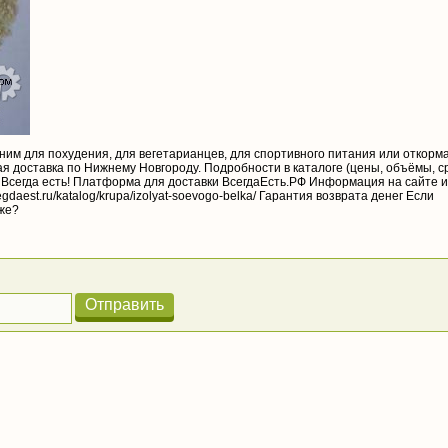
меним для похудения, для вегетарианцев, для спортивного питания или откорм
ная доставка по Нижнему Новгороду. Подробности в каталоге (цены, объёмы, с
Всегда есть! Платформа для доставки ВсегдаЕсть.РФ Информация на сайте 
egdaest.ru/katalog/krupa/izolyat-soevogo-belka/ Гарантия возврата денег Если
 же?
Отправить