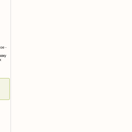
ое -
авку
х