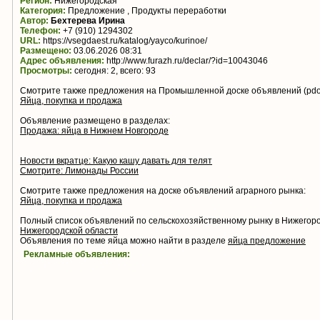
Регион:
Нижегородская
Категория:
Предложение , Продукты переработки
Автор:
Бехтерева Ирина
Телефон:
+7 (910) 1294302
URL:
https://vsegdaest.ru/katalog/yayco/kurinoe/
Размещено:
03.06.2026 08:31
Адрес объявления:
http://www.furazh.ru/declar/?id=10043046
Просмотры:
сегодня: 2, всего: 93
Смотрите также предложения на Промышленной доске объявлений (pdo.
Яйца, покупка и продажа
Объявление размещено в разделах:
Продажа: яйца в Нижнем Новгороде
Новости вкратце: Какую кашу давать для телят
Смотрите: Лимонады России
Смотрите также предложения на доске объявлений аграрного рынка:
Яйца, покупка и продажа
Полный список объявлений по сельскохозяйственному рынку в Нижегор
Нижегородской области
Объявления по теме яйца можно найти в разделе
яйца предложение
Рекламные объявления: