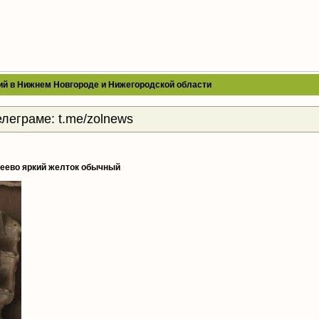
ий в Нижнем Новгороде и Нижегородской области
елеграме:
t.me/zolnews
веево яркий желток обычный