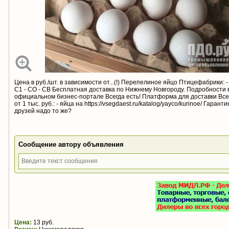
Цена в руб./шт. в зависимости от...(!) Перепелиное яйцо Птицефабрики: 
С1 - СО - СВ Бесплатная доставка по Нижнему Новгороду. Подробности в
официальном бизнес-портале Всегда есть! Платформа для доставки Все
от 1 тыс. руб.: - яйца на https://vsegdaest.ru/katalog/yayco/kurinoe/ Гар
друзей надо то же?
Сообщение автору объявления
Цена:
13 руб.