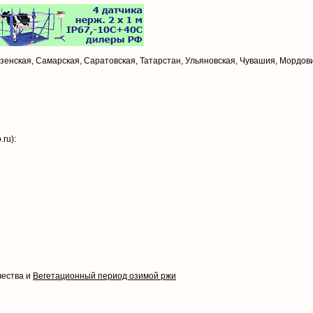
зенская, Самарская, Саратовская, Татарстан, Ульяновская, Чувашия, Мордов
ru):
чества и
Вегетационный период озимой ржи