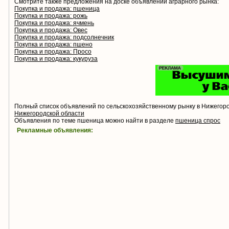
Смотрите также предложения на доске объявлений аграрного рынка:
Покупка и продажа: пшеница
Покупка и продажа: рожь
Покупка и продажа: ячмень
Покупка и продажа: Овес
Покупка и продажа: подсолнечник
Покупка и продажа: пшено
Покупка и продажа: Просо
Покупка и продажа: кукуруза
Полный список объявлений по сельскохозяйственному рынку в Нижегор
Нижегородской области
Объявления по теме пшеница можно найти в разделе
пшеница спрос
Рекламные объявления: