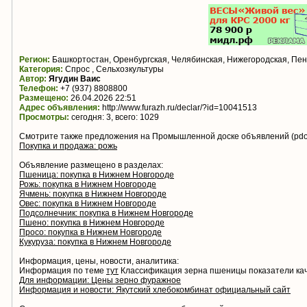
Регион:
Башкортостан, Оренбургская, Челябинская, Нижегородская, Пен
Категория:
Спрос , Сельхозкультуры
Автор:
Ягудин Ваис
Телефон:
+7 (937) 8808800
Размещено:
26.04.2026 22:51
Адрес объявления:
http://www.furazh.ru/declar/?id=10041513
Просмотры:
сегодня: 3, всего: 1029
Смотрите также предложения на Промышленной доске объявлений (pdo.
Покупка и продажа: рожь
Объявление размещено в разделах:
Пшеница: покупка в Нижнем Новгороде
Рожь: покупка в Нижнем Новгороде
Ячмень: покупка в Нижнем Новгороде
Овес: покупка в Нижнем Новгороде
Подсолнечник: покупка в Нижнем Новгороде
Пшено: покупка в Нижнем Новгороде
Просо: покупка в Нижнем Новгороде
Кукуруза: покупка в Нижнем Новгороде
Информация, цены, новости, аналитика:
Информация по теме
тут
Классификация зерна пшеницы показатели ка
Для информации: Цены зерно фуражное
Информация и новости: Якутский хлебокомбинат официальный сайт