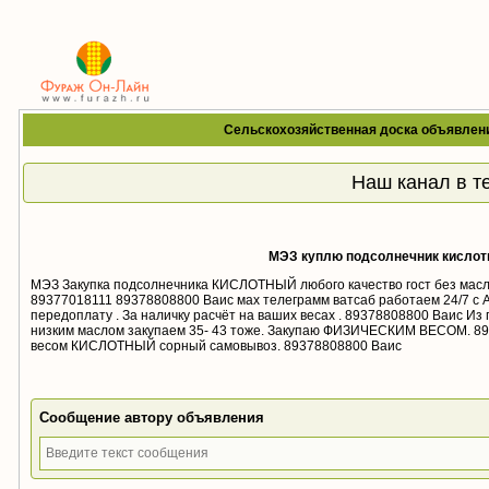
Сельскохозяйственная доска объявлен
Наш канал в т
МЭЗ куплю подсолнечник кислот
МЭЗ Закупка подсолнечника КИСЛОТНЫЙ любого качество гост без масл
89377018111 89378808800 Ваис мах телеграмм ватсаб работаем 24/7 с 
передоплату . За наличку расчёт на ваших весах . 89378808800 Ваис Из
низким маслом закупаем 35- 43 тоже. Закупаю ФИЗИЧЕСКИМ ВЕСОМ. 
весом КИСЛОТНЫЙ сорный самовывоз. 89378808800 Ваис
Сообщение автору объявления