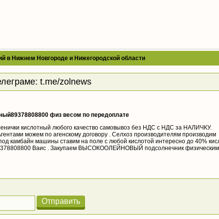
ий в Нижнем Новгороде и Нижегородской области
елеграме:
t.me/zolnews
ный89378808800 физ весом по передоплате
енички кислотный любого качество самовывоз без НДС с НДС за НАЛИЧКУ.
Агентами можем по агенскому договору . Селхоз производителям производим
 под камбайн машины ставим на поле с любой кислотой интересно до 40% кис
89378808800 Ваис . Закупаем ВЫСОКООЛЕЙНОВЫЙ подсолнечник физическим
Отправить