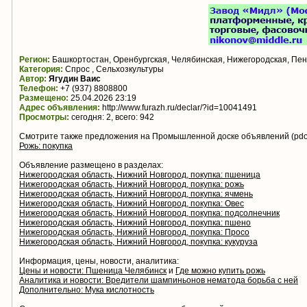
Регион:
Башкортостан, Оренбургская, Челябинская, Нижегородская, Пен
Категория:
Спрос , Сельхозкультуры
Автор:
Ягудин Ваис
Телефон:
+7 (937) 8808800
Размещено:
25.04.2026 23:19
Адрес объявления:
http://www.furazh.ru/declar/?id=10041491
Просмотры:
сегодня: 2, всего: 942
Смотрите также предложения на Промышленной доске объявлений (pdo.
Рожь: покупка
Объявление размещено в разделах:
Нижегородская область, Нижний Новгород, покупка: пшеница
Нижегородская область, Нижний Новгород, покупка: рожь
Нижегородская область, Нижний Новгород, покупка: ячмень
Нижегородская область, Нижний Новгород, покупка: Овес
Нижегородская область, Нижний Новгород, покупка: подсолнечник
Нижегородская область, Нижний Новгород, покупка: пшено
Нижегородская область, Нижний Новгород, покупка: Просо
Нижегородская область, Нижний Новгород, покупка: кукуруза
Информация, цены, новости, аналитика:
Цены и новости: Пшеница Челябинск
и
Где можно купить рожь
Аналитика и новости: Вредители шампиньонов нематода борьба с ней
Дополнительно: Мука кислотность