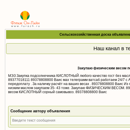
Сельскохозяйственная доска объявлен
Наш канал в т
Закупаю физическим весом п
МЭЗ Закупка подсолнечника КИСЛОТНЫЙ любого качество гост без масл
89377018111 89378808800 Ваис мах телеграмм ватсаб работаем 24/7 с 
передоплату . За наличку расчёт на ваших весах . 89378808800 Ваис Из
низким маслом закупаем 35- 43 тоже. Закупаю ФИЗИЧЕСКИМ ВЕСОМ. 
весом КИСЛОТНЫЙ сорный самовывоз. 89378808800 Ваис
Сообщение автору объявления