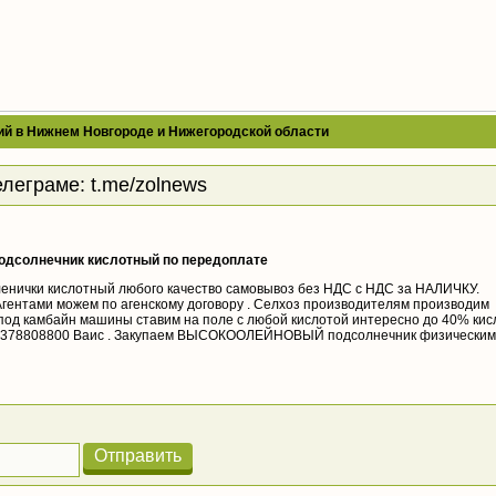
ий в Нижнем Новгороде и Нижегородской области
елеграме:
t.me/zolnews
одсолнечник кислотный по передоплате
енички кислотный любого качество самовывоз без НДС с НДС за НАЛИЧКУ.
Агентами можем по агенскому договору . Селхоз производителям производим
 под камбайн машины ставим на поле с любой кислотой интересно до 40% кис
89378808800 Ваис . Закупаем ВЫСОКООЛЕЙНОВЫЙ подсолнечник физическим
Отправить