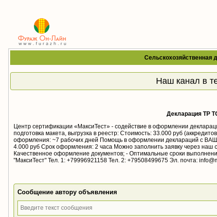
Сельскохозяйственная 
Наш канал в т
Декларация ТР ТС
Центр сертификации «МаксиТест» - содействие в оформлении декларац
подготовка макета, выгрузка в реестр: Стоимость: 33.000 руб (аккреди
оформления: ~7 рабочих дней Помощь в оформлении деклараций с ВАШИМ
4.000 руб Срок оформления: 2 часа Можно заполнить заявку через наш с
Качественное оформление документов; - Оптимальные сроки выполнения
"МаксиТест" Тел. 1: +79996921158 Тел. 2: +79508499675 Эл. почта: info@mak
Сообщение автору объявления