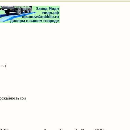
ru):
рожайность сои