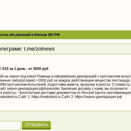
доска объявлений в Южном ФО РФ
елеграме:
t.me/zolnews
 015 за 1 день - от 4000 руб
ий на зерно под ключ! Помощь в оформлении деклараций с протоколом испыт
тованные лаборатории) +1000 руб за каждое действующее вещество пестицида
 протоколом испытаний, подготовка макета, выгрузка в реестр: Стоимость:
айт зерно-декларация.рф/neworder Заключая договор с нами, вы получаете: -
 работы; - Бесплатную доставку документов по России! Центр сертификации
sitest.ru Сайт 1: https://maksitest.ru Сайт 2: https://зерно-декларация.рф
Отправить