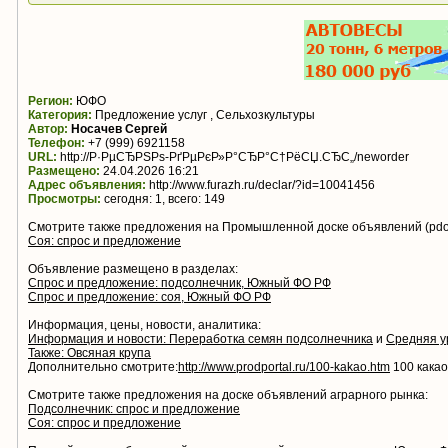
Регион:
ЮФО
Категория:
Предложение услуг , Сельхозкультуры
Автор:
Носачев Сергей
Телефон:
+7 (999) 6921158
URL:
http://Р·РµСЂРЅРѕ-РґРµРєР»Р°СЂР°С†РёСЏ.СЂС„/neworder
Размещено:
24.04.2026 16:21
Адрес объявления:
http://www.furazh.ru/declar/?id=10041456
Просмотры:
сегодня: 1, всего: 149
Смотрите также предложения на Промышленной доске объявлений (pdo.
Соя: спрос и предложение
Объявление размещено в разделах:
Спрос и предложение: подсолнечник, Южный ФО РФ
Спрос и предложение: соя, Южный ФО РФ
Информация, цены, новости, аналитика:
Информация и новости: Переработка семян подсолнечника
и
Средняя у
Также: Овсяная крупа
Дополнительно смотрите:
http://www.prodportal.ru/100-kakao.htm
100 какао
Смотрите также предложения на доске объявлений аграрного рынка:
Подсолнечник: спрос и предложение
Соя: спрос и предложение