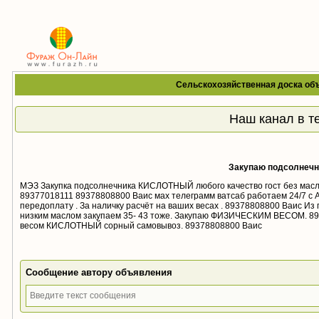
Сельскохозяйственная доска объ
Наш канал в т
Закупаю подсолнечн
МЭЗ Закупка подсолнечника КИСЛОТНЫЙ любого качество гост без масл
89377018111 89378808800 Ваис мах телеграмм ватсаб работаем 24/7 с 
передоплату . За наличку расчёт на ваших весах . 89378808800 Ваис Из
низким маслом закупаем 35- 43 тоже. Закупаю ФИЗИЧЕСКИМ ВЕСОМ. 
весом КИСЛОТНЫЙ сорный самовывоз. 89378808800 Ваис
Сообщение автору объявления