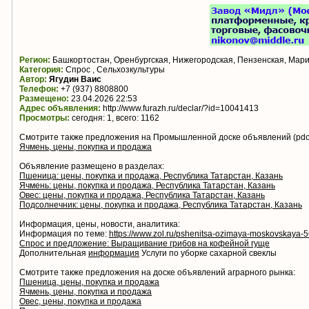
Регион:
Башкортостан, Оренбургская, Нижегородская, Пензенская, Мари
Категория:
Спрос , Сельхозкультуры
Автор:
Ягудин Ваис
Телефон:
+7 (937) 8808800
Размещено:
23.04.2026 22:53
Адрес объявления:
http://www.furazh.ru/declar/?id=10041413
Просмотры:
сегодня: 1, всего: 1162
Смотрите также предложения на Промышленной доске объявлений (pdo.
Ячмень, цены, покупка и продажа
Объявление размещено в разделах:
Пшеница: цены, покупка и продажа, Республика Татарстан, Казань
Ячмень: цены, покупка и продажа, Республика Татарстан, Казань
Овес: цены, покупка и продажа, Республика Татарстан, Казань
Подсолнечник: цены, покупка и продажа, Республика Татарстан, Казань
Информация, цены, новости, аналитика:
Информация по теме:
https://www.zol.ru/pshenitsa-ozimaya-moskovskaya-5
Спрос и предложение: Выращивание грибов на кофейной гуще
Дополнительная
информация
Услуги по уборке сахарной свеклы
Смотрите также предложения на доске объявлений аграрного рынка:
Пшеница, цены, покупка и продажа
Ячмень, цены, покупка и продажа
Овес, цены, покупка и продажа