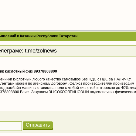
явлений в Казани и Республике Татарстан
елеграме:
t.me/zolnews
ик кислотный физ 89378808800
енички кислотный любого качество самовывоз без НДС с НДС за НАЛИЧКУ.
Агентами можем по агенскому договору . Селхоз производителям производим
 под камбайн машины ставим на поле с любой кислотой интересно до 40% кис
89378808800 Ваис . Закупаем ВЫСОКООЛЕЙНОВЫЙ подсолнечник физическим
Отправить