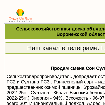
Сельскохозяйственная доска объявл
Воронежской облас
Наш канал в телеграме:
t
Продам смена Сои Сул
Сельхозтоваропроизводитель допродаёт ост
РС2 и Султана РС3 . Раннеспелый сорт - ид
предшественник озимой пшеницы. Урожайно
2022-25гг.: Султана - 36ц/га. Высокий белок
2022-25гг.) Энергия - 94%. Всхожесть - 96-9
всего 30т. Индивидуальный подход. Адрес: 